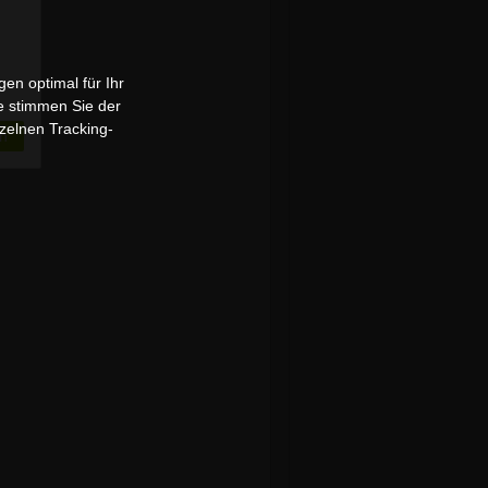
en optimal für Ihr
e stimmen Sie der
zelnen Tracking-
n