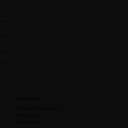
4
62
74180
0946
52
4
/395340
44
/407980
/421392
Noch Fragen?
Hier finden Sie Antworten &
Hilfestellungen:
Zum Hilfecenter