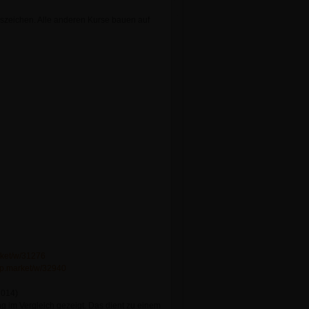
szeichen. Alle anderen Kurse bauen auf
rket/w/31276
ip.market/w/32940
014)
 im Vergleich gezeigt. Das dient zu einem