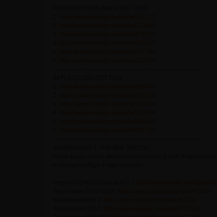
PROGNOSTICON Reihe 2017-2018
1:
https://www.edudip.market/w/267210
2:
https://www.edudip.market/w/271496
3:
https://www.edudip.market/w/276126
4:
https://www.edudip.market/w/285866
5:
https://www.edudip.market/w/297368
6:
https://www.edudip.market/w/312504
------------------------------------------------------------------------------
IM FLUSS DER ZEIT 2019
1:
https://www.edudip.market/w/326474
2:
https://www.edudip.market/w/333334
3:
https://www.edudip.market/w/336544
4:
https://www.edudip.market/w/339544
5:
https://www.edudip.market/w/348010
6:
https://www.edudip.market/w/351730
------------------------------------------------------------------------------
ANWENDUNG 1: THEMEN SPEZIAL
Diese Kurse stellen besondere Anwendung und Vorgehensweise
in unregelmäßiger Folge erweitert.
Vorgeschichte im Horoskop 1:
https://www.edudip.market/w/3
Äquinoktien 2013-2014:
https://www.edudip.market/w/61068
Krankheitsbilder 1:
https://www.edudip.market/w/64760
Äquinoktium 2015:
https://www.edudip.market/w/117706