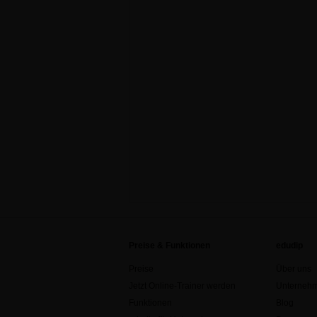
Preise & Funktionen
edudip
Preise
Über uns
Jetzt Online-Trainer werden
Unternehm
Funktionen
Blog