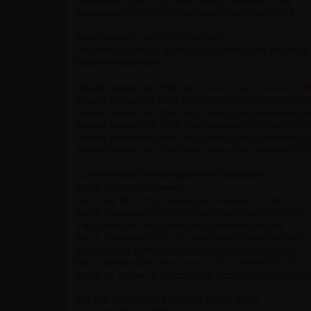
Äquinoktium 2016/1:
https://www.edudip.market/w/178886
Äquinoktium 2016/2 :
https://www.edudip.market/w/197124
------------------------------------------------------------------------------
ANWENDUNG 2: AKTUELLE THEMEN
Hier werden Einblicke, Ausblicke und Hintergründe aktueller 
Blickwinkel besprochen.
Aktuelle Themen Apr. 2013:
https://www.edudip.market/w/3129
Aktuelle Themen Okt. 2013:
https://www.edudip.market/w/580
Aktuelle Themen Jan. 2014:
https://www.edudip.market/w/697
Aktuelle Themen Feb. 2014:
https://www.edudip.market/w/748
Aktuelle Themen Mai 2014:
https://www.edudip.market/w/8637
Aktuelle Themen Jun. 2014:
https://www.edudip.market/w/879
------------------------------------------------------------------------------
AUFZEICHNUNG PRÄSENZKURSE LANDSBERG
Kurs 1, 2017, in Bearbeitung
Kurs 2, Juli 2017:
https://www.edudip.market/w/252968
Kurs 3, Dezember 2017:
https://www.edudip.market/w/258380
Kurs 4, Mai 2018:
https://www.edudip.market/w/290684
Kurs 5, September 2018:
https://www.edudip.market/w/294954
Kurs 6, Januar 2019:
https://www.edudip.market/w/318798
Kurs 7, Oktober 2019:
https://www.edudip.market/w/343110
Kurs 8, 30. Januar - 2. Februar 2020:
https://www.edudip.mark
AUFZEICHNUNG ONLINEKURSE LANDSBERG