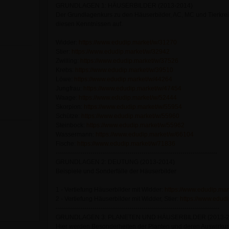
GRUNDLAGEN 1: HÄUSERBILDER (2013-2014)
Der Grundlagenkurs zu den Häuserbilder, AC, MC und Tierkrei
diesen Kenntnissen auf.
Widder:
https://www.edudip.market/w/31270
Stier:
https://www.edudip.market/w/32942
Zwilling:
https://www.edudip.market/w/37526
Krebs:
https://www.edudip.market/w/39510
Löwe:
https://www.edudip.market/w/44264
Jungfrau:
https://www.edudip.market/w/47454
Waage:
https://www.edudip.market/w/52444
Skorpion:
https://www.edudip.market/w/55954
Schütze:
https://www.edudip.market/w/55960
Steinbock:
https://www.edudip.market/w/55962
Wassermann:
https://www.edudip.market/w/66104
Fische:
https://www.edudip.market/w/71836
-------------------------------------------------------------------------------
GRUNDLAGEN 2: DEUTUNG (2013-2014)
Beispiele und Sonderfälle der Häuserbilder
1 - Vertiefung Häuserbilder mit Widder:
https://www.edudip.ma
2 - Vertiefung Häuserbilder mit Widder, Stier:
https://www.edud
--------------------------------------------------------------------------------
GRUNDLAGEN 3: PLANETEN UND HÄUSERBILDER (2013-2
Hier werden Besonderheiten der Planten und deren Auswirkung