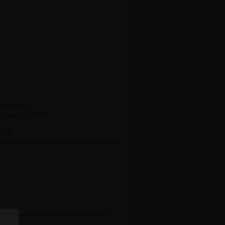
rket/w/31276
ip.market/w/32940
014)
 im Vergleich gezeigt. Das dient zu einem
der für Horoskope mit Sonne am MC ein. Die