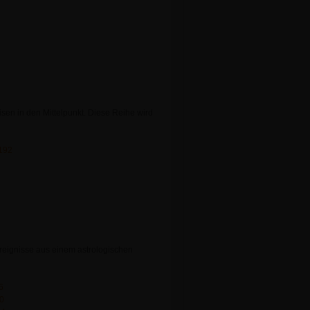
n in den Mittelpunkt. Diese Reihe wird
0192
Ereignisse aus einem astrologischen
6
90