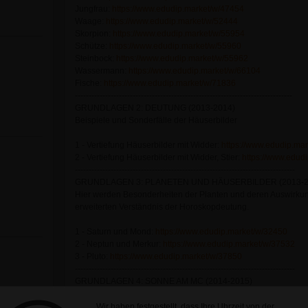
Jungfrau:
https://www.edudip.market/w/47454
Waage:
https://www.edudip.market/w/52444
Skorpion:
https://www.edudip.market/w/55954
Schütze:
https://www.edudip.market/w/55960
Steinbock:
https://www.edudip.market/w/55962
Wassermann:
https://www.edudip.market/w/66104
Fische:
https://www.edudip.market/w/71836
-------------------------------------------------------------------------------
GRUNDLAGEN 2: DEUTUNG (2013-2014)
Beispiele und Sonderfälle der Häuserbilder
1 - Vertiefung Häuserbilder mit Widder:
https://www.edudip.ma
2 - Vertiefung Häuserbilder mit Widder, Stier:
https://www.edud
--------------------------------------------------------------------------------
GRUNDLAGEN 3: PLANETEN UND HÄUSERBILDER (2013-2
Hier werden Besonderheiten der Planten und deren Auswirkung
erweiterten Verständnis der Horoskopdeutung.
1 - Saturn und Mond:
https://www.edudip.market/w/32450
2 - Neptun und Merkur:
https://www.edudip.market/w/37532
3 - Pluto:
https://www.edudip.market/w/37850
--------------------------------------------------------------------------------
GRUNDLAGEN 4: SONNE AM MC (2014-2015)
Die aktuelle Reihe führt in die Besonderheiten der Häuserbil
Kenntnisse der Grundlagen 1 ist dazu erforderlich.
Wir haben festgestellt, dass Ihre Uhrzeit von der