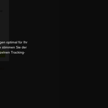
Sie
en optimal für Ihr
e stimmen Sie der
zelnen Tracking-
n
1462