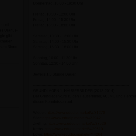
Donnerstag, 18:00 - 19:30 Uhr
Freitag, 10:30 - 12:00 Uhr
Freitag, 14:00 - 15:30 Uhr
st oft
Freitag, 16:30 - 18:00 Uhr
des Uranus-
gie gibt
Samstag, 10:30 - 12:00 Uhr
 schauen
Samstag, 14:00 - 15:30 Uhr
esem Sinne:
Samstag, 16:30 - 18:00 Uhr
Sonntag, 10:00 - 11:30 Uhr
Sonntag, 12:30 - 14:00 Uhr
Jeweils 1,5 Stunde Dauer.
-------------------------------------------------------------------------------
GRUNDLAGEN 1: HÄUSERBILDER (2013-2014)
Der Grundlagenkurs zu den Häuserbilder, AC, MC und Tierkrei
diesen Kenntnissen auf.
Widder:
https://www.edudip.market/w/31270
Stier:
https://www.edudip.market/w/32942
Zwilling:
https://www.edudip.market/w/37526
Krebs:
https://www.edudip.market/w/39510
Löwe:
https://www.edudip.market/w/44264