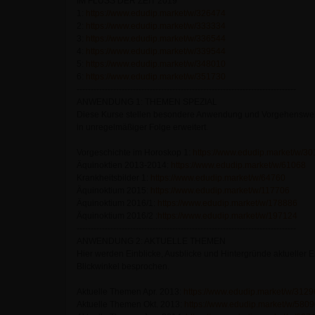
IM FLUSS DER ZEIT 2019
1:
https://www.edudip.market/w/326474
2:
https://www.edudip.market/w/333334
3:
https://www.edudip.market/w/336544
4:
https://www.edudip.market/w/339544
5:
https://www.edudip.market/w/348010
6:
https://www.edudip.market/w/351730
------------------------------------------------------------------------------
ANWENDUNG 1: THEMEN SPEZIAL
Diese Kurse stellen besondere Anwendung und Vorgehensweise
in unregelmäßiger Folge erweitert.
Vorgeschichte im Horoskop 1:
https://www.edudip.market/w/3
Äquinoktien 2013-2014:
https://www.edudip.market/w/61068
Krankheitsbilder 1:
https://www.edudip.market/w/64760
Äquinoktium 2015:
https://www.edudip.market/w/117706
Äquinoktium 2016/1:
https://www.edudip.market/w/178886
Äquinoktium 2016/2 :
https://www.edudip.market/w/197124
------------------------------------------------------------------------------
ANWENDUNG 2: AKTUELLE THEMEN
Hier werden Einblicke, Ausblicke und Hintergründe aktueller 
Blickwinkel besprochen.
Aktuelle Themen Apr. 2013:
https://www.edudip.market/w/3129
Aktuelle Themen Okt. 2013:
https://www.edudip.market/w/580