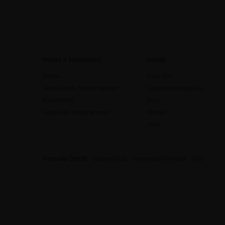
Preise & Funktionen
edudip
Preise
Über uns
Jetzt Online-Trainer werden
Unternehmenskultur
Funktionen
Blog
edudip für Unternehmen
Presse
Jobs
© edudip GmbH
Datenschutz
Impressum/Kontakt
AGB