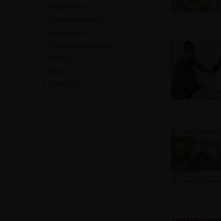
Wissenschaft
[173]
Lehre, Nachhilfe
[327]
Sprachkurse
[192]
IT, Programmierung
[260]
EDV
[300]
Design
[123]
Tiere
[2933]