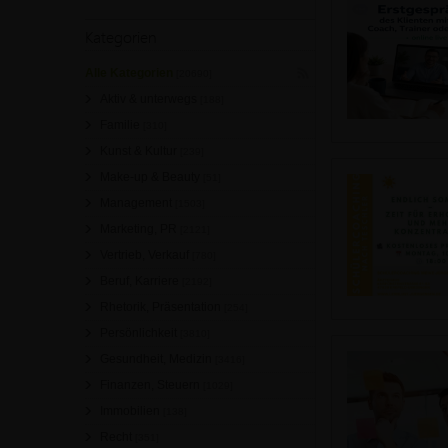
Kategorien
Alle Kategorien
[20690]
Aktiv & unterwegs
[188]
Familie
[310]
Kunst & Kultur
[239]
Make-up & Beauty
[51]
Management
[1503]
Marketing, PR
[2121]
Vertrieb, Verkauf
[780]
Beruf, Karriere
[2192]
Rhetorik, Präsentation
[254]
Persönlichkeit
[3810]
Gesundheit, Medizin
[3416]
Finanzen, Steuern
[1029]
Immobilien
[138]
Recht
[351]