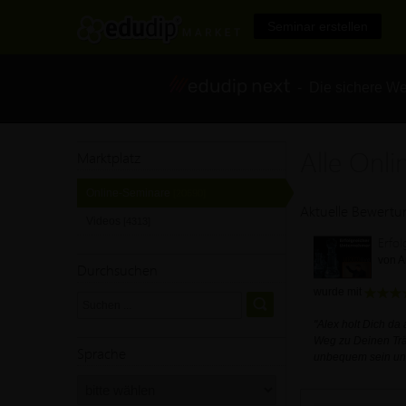
Seminar erstellen
- Die sichere We
Alle Onl
Marktplatz
Online-Seminare
[20690]
Aktuelle Bewert
Videos
[4313]
Erfo
von A
Durchsuchen
wurde mit
"Alex holt Dich da 
Weg zu Deinen Tr
Sprache
unbequem sein und