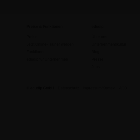
Preise & Funktionen
edudip
Preise
Über uns
Jetzt Online-Trainer werden
Unternehmenskultur
Funktionen
Blog
edudip für Unternehmen
Presse
Jobs
© edudip GmbH
Datenschutz
Impressum/Kontakt
AGB