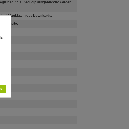
 Registrierung auf edudip ausgeblendet werden
selte Ablaufdatum des Downloads.
s Affiliate.
Sie
n