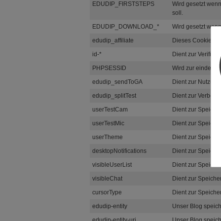
EDUDIP_FIRSTSTEPS
Wird gesetzt wenn
soll.
EDUDIP_DOWNLOAD_*
Wird gesetzt wenn
edudip_affiliate
Dieses Cookie wird
id-*
Dient zur Verifik
PHPSESSID
Wird zur eindeutig
edudip_sendToGA
Dient zur Nutzung
edudip_splitTest
Dient zur Verbess
userTestCam
Dient zur Speich
userTestMic
Dient zur Speich
userTheme
Dient zur Speich
desktopNotifications
Dient zur Speiche
visibleUserList
Dient zur Speiche
visibleChat
Dient zur Speiche
cursorType
Dient zur Speich
edudip-entity
Unser Blog speiche
edudip-entity-uri
Unser Blog speiche