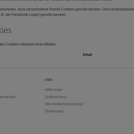
orkommen, dass verschiedene Fremd-Cookies genutzt werden. Dies ist beispielswei
z.B. der Facebook-Login) genutzt werden.
kies
ten Cookies inklusive ihres Wertes.
Inhalt
Hilfe
Hilfecenter
enskultur
Systemcheck
Wie funktioniert edudip?
Downloads