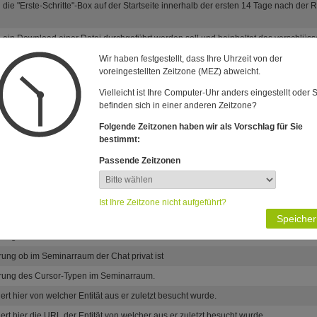
 die "Erste-Schritte"-Box auf der Startseite innerhalb der ersten 14 Tage nach der
 ein Download einer Datei durchgeführt werden soll und beinhaltet das verschlüs
 nur auf www.edudip.market verwendet. Es dient zur Identifizierung eines Nutzers al
Wir haben festgestellt, dass Ihre Uhrzeit von der
voreingestellten Zeitzone (MEZ) abweicht.
ation des Browsers beim automatischen Raumbesuch.
Vielleicht ist Ihre Computer-Uhr anders eingestellt oder 
en Identifizierung eines eingeloggten Nutzers genutzt.
befinden sich in einer anderen Zeitzone?
sanalyse.
Folgende Zeitzonen haben wir als Vorschlag für Sie
erung unserer Webseite.
bestimmt:
erung des ausgewählten Kamera.
Passende Zeitzonen
erung des ausgewählten Mikrophons.
erung des ausgewählten Seminarraum-Themes.
Ist Ihre Zeitzone nicht aufgeführt?
rung ob im Seminarraum Desktopbenachrichtigungen aktiviert sein sollen.
Speicher
rung ob im Seminarraum die Teilnehmerliste sichtbar ist
rung ob im Seminarraum der Chat privat ist
erung des Cursor-Typen im Seminarraum.
rt hier von welcher Entität aus er zuletzt besucht wurde.
rt hier die URL der Entität von welcher aus er zuletzt besucht wurde.