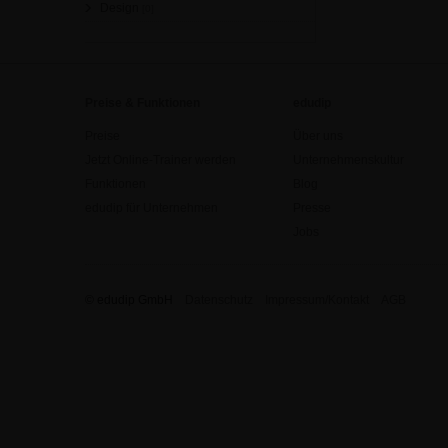
Design
[0]
Preise & Funktionen
edudip
Preise
Über uns
Jetzt Online-Trainer werden
Unternehmenskultur
Funktionen
Blog
edudip für Unternehmen
Presse
Jobs
© edudip GmbH
Datenschutz
Impressum/Kontakt
AGB