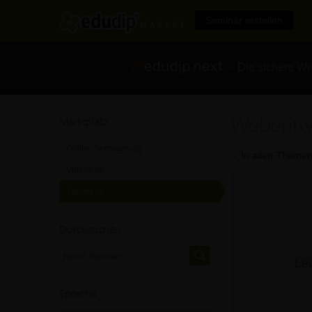
Seminar erstellen
- Die sichere We
Webentw
Marktplatz
Online-Seminare
[0]
In allen Themen
Videos
[0]
Trainer
[0]
Durchsuchen
Lei
Sprache