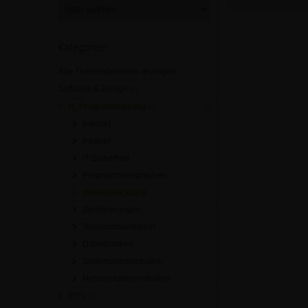
Kategorien
Alle Themenbereiche anzeigen
Software & Design
[0]
IT, Programmierung
[0]
Internet
Intranet
IT-Sicherheit
Programmiersprachen
Webentwicklung
Zertifizierungen
Telekommunikation
Datenbanken
Systemadministration
Netzwerkadministration
EDV
[0]