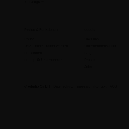
Design
[0]
Preise & Funktionen
edudip
Preise
Über uns
Jetzt Online-Trainer werden
Unternehmenskultur
Funktionen
Blog
edudip für Unternehmen
Presse
Jobs
© edudip GmbH
Datenschutz
Impressum/Kontakt
AGB