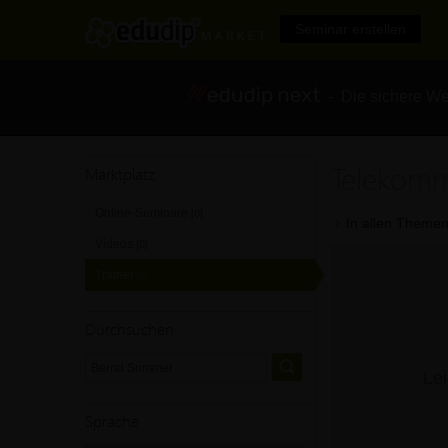
Seminar erstellen
- Die sichere We
Telekomm
Marktplatz
Online-Seminare
[0]
In allen Themen
Videos
[0]
Trainer
[0]
Durchsuchen
Lei
Sprache