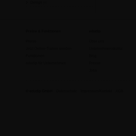
Design
[0]
Preise & Funktionen
edudip
Preise
Über uns
Jetzt Online-Trainer werden
Unternehmenskultur
Funktionen
Blog
edudip für Unternehmen
Presse
Jobs
© edudip GmbH
Datenschutz
Impressum/Kontakt
AGB