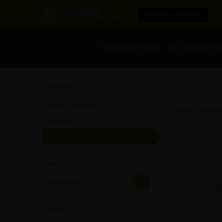
Seminar erstellen
- Die sichere We
Intranet
Marktplatz
Online-Seminare
[0]
In allen Themen
Videos
[0]
Trainer
[0]
Durchsuchen
Lei
Sprache