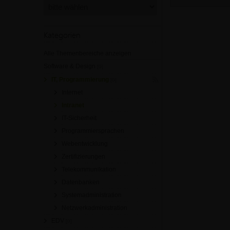
Kategorien
Alle Themenbereiche anzeigen
Software & Design
[0]
IT, Programmierung
[0]
Internet
Intranet
IT-Sicherheit
Programmiersprachen
Webentwicklung
Zertifizierungen
Telekommunikation
Datenbanken
Systemadministration
Netzwerkadministration
EDV
[0]