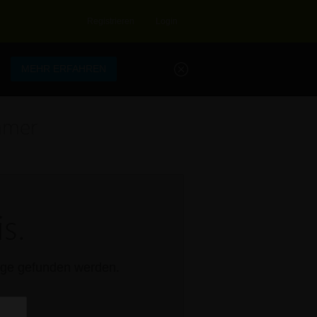
Registrieren
Login
.
MEHR ERFAHREN
mmer
s.
rage gefunden werden.