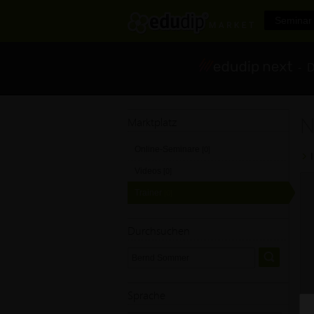
Seminar 
- Di
N
Marktplatz
Online-Seminare
[0]
Videos
[0]
Trainer
[0]
Durchsuchen
Sprache