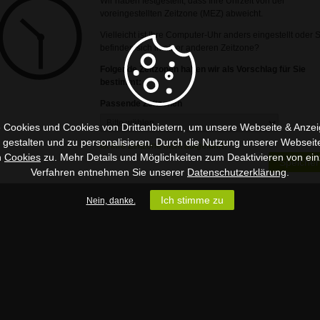
Wir haben festgestellt, dass Ihre Uhrzeit von der
voreingestellten Zeitzone (MEZ) abweicht.
Vielleicht ist Ihre Computer-Uhr anders eingestellt oder 
befinden sich in einer anderen Zeitzone?
Folgende Zeitzonen haben wir als Vorschlag für Sie
bestimmt:
Passende Zeitzonen
 Cookies und Cookies von Drittanbietern, um unsere Webseite & Anzeig
u gestalten und zu personalisieren. Durch die Nutzung unserer Webseit
Ist Ihre Zeitzone nicht aufgeführt?
n
Cookies
zu. Mehr Details und Möglichkeiten zum Deaktivieren von ein
Speicher
Verfahren entnehmen Sie unserer
Datenschutzerklärung
.
Ich stimme zu
Nein, danke.