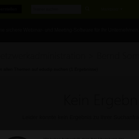
erstellen
Marktplatz
e sichere Webinar- und Meeting-Software für Ihr Unternehmen
etzwerkadministration > Bernd So
In allen Themen auf edudip suchen (1 Ergebnisse)
Kein Ergebni
Leider konnte kein Ergebnis zu Ihrer Suchanf