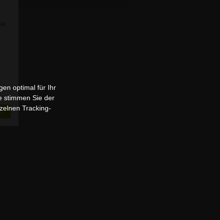
Sie
en optimal für Ihr
e stimmen Sie der
zelnen Tracking-
n