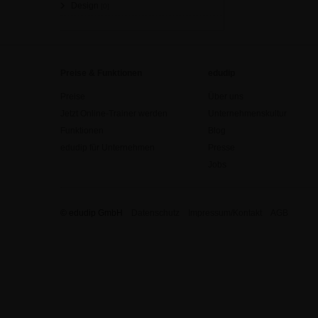
Design
[0]
Preise & Funktionen
edudip
Preise
Über uns
Jetzt Online-Trainer werden
Unternehmenskultur
Funktionen
Blog
edudip für Unternehmen
Presse
Jobs
© edudip GmbH
Datenschutz
Impressum/Kontakt
AGB