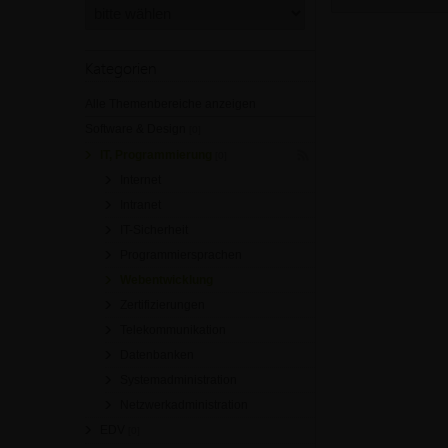
Kategorien
Alle Themenbereiche anzeigen
Software & Design
[0]
IT, Programmierung
[0]
Internet
Intranet
IT-Sicherheit
Programmiersprachen
Webentwicklung
Zertifizierungen
Telekommunikation
Datenbanken
Systemadministration
Netzwerkadministration
EDV
[0]