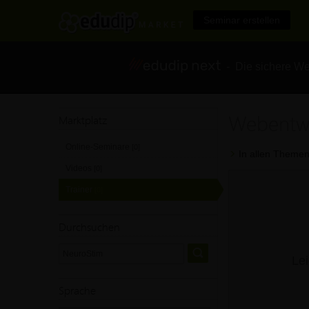
Seminar erstellen
- Die sichere We
Webentwi
Marktplatz
Online-Seminare
[0]
In allen Themen
Videos
[0]
Trainer
[0]
Durchsuchen
Lei
Sprache