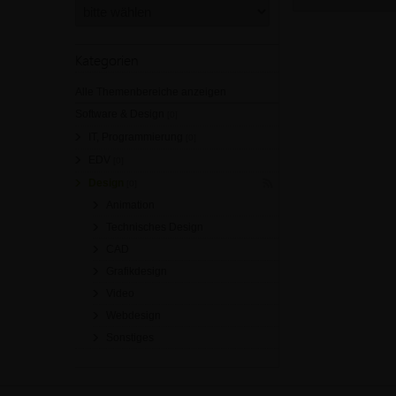
Kategorien
Alle Themenbereiche anzeigen
Software & Design
[0]
IT, Programmierung
[0]
EDV
[0]
Design
[0]
Animation
Technisches Design
CAD
Grafikdesign
Video
Webdesign
Sonstiges