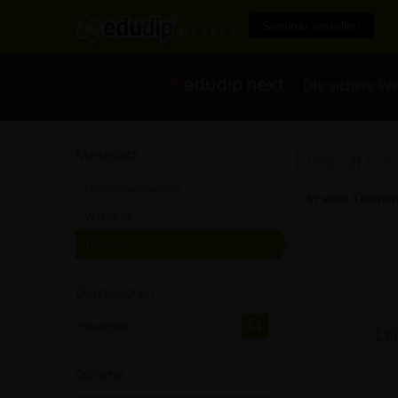
Seminar erstellen
- Die sichere We
Design >
Marktplatz
Online-Seminare
[0]
In allen Themen
Videos
[0]
Trainer
[0]
Durchsuchen
Lei
Sprache