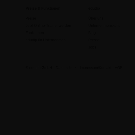
Preise & Funktionen
edudip
Preise
Über uns
Jetzt Online-Trainer werden
Unternehmenskultur
Funktionen
Blog
edudip für Unternehmen
Presse
Jobs
© edudip GmbH
Datenschutz
Impressum/Kontakt
AGB