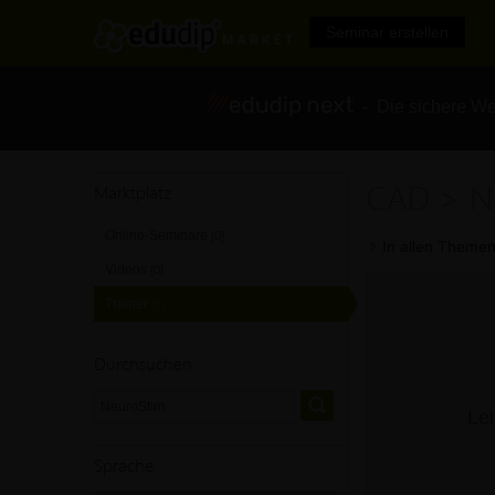
Seminar erstellen
- Die sichere We
CAD > N
Marktplatz
Online-Seminare
[0]
In allen Themen
Videos
[0]
Trainer
[0]
Durchsuchen
Lei
Sprache