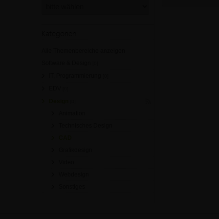
Kategorien
Alle Themenbereiche anzeigen
Software & Design
[0]
IT, Programmierung
[0]
EDV
[0]
Design
[0]
Animation
Technisches Design
CAD
Grafikdesign
Video
Webdesign
Sonstiges