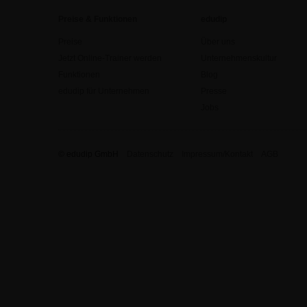
Preise & Funktionen
edudip
Preise
Über uns
Jetzt Online-Trainer werden
Unternehmenskultur
Funktionen
Blog
edudip für Unternehmen
Presse
Jobs
© edudip GmbH
Datenschutz
Impressum/Kontakt
AGB