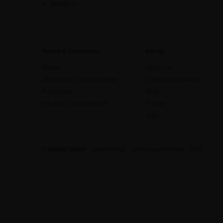
Design
[0]
Preise & Funktionen
edudip
Preise
Über uns
Jetzt Online-Trainer werden
Unternehmenskultur
Funktionen
Blog
edudip für Unternehmen
Presse
Jobs
© edudip GmbH
Datenschutz
Impressum/Kontakt
AGB