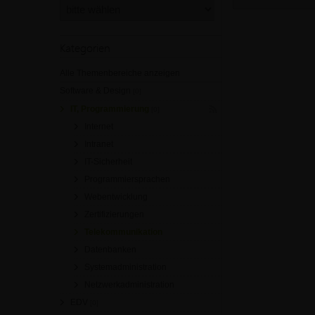
Kategorien
Alle Themenbereiche anzeigen
Software & Design
[0]
IT, Programmierung
[0]
Internet
Intranet
IT-Sicherheit
Programmiersprachen
Webentwicklung
Zertifizierungen
Telekommunikation
Datenbanken
Systemadministration
Netzwerkadministration
EDV
[0]