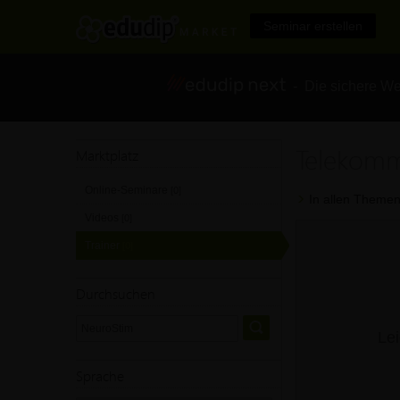
Seminar erstellen
- Die sichere We
Telekomm
Marktplatz
Online-Seminare
[0]
In allen Themen
Videos
[0]
Trainer
[0]
Durchsuchen
Lei
Sprache