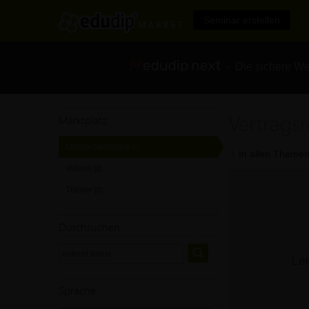
Seminar erstellen
- Die sichere We
Vertragsr
Marktplatz
Online-Seminare
[0]
In allen Themen
Videos
[0]
Trainer
[0]
Durchsuchen
Lei
Sprache