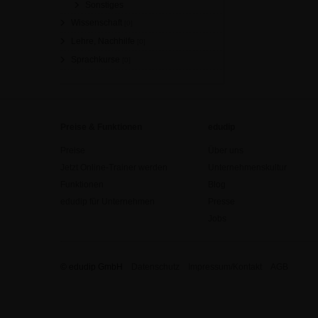
Sonstiges
Wissenschaft
[0]
Lehre, Nachhilfe
[0]
Sprachkurse
[0]
Preise & Funktionen
edudip
Preise
Über uns
Jetzt Online-Trainer werden
Unternehmenskultur
Funktionen
Blog
edudip für Unternehmen
Presse
Jobs
© edudip GmbH
Datenschutz
Impressum/Kontakt
AGB