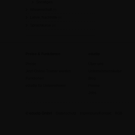
Sonstiges
Wissenschaft
[0]
Lehre, Nachhilfe
[0]
Sprachkurse
[0]
Preise & Funktionen
edudip
Preise
Über uns
Jetzt Online-Trainer werden
Unternehmenskultur
Funktionen
Blog
edudip für Unternehmen
Presse
Jobs
© edudip GmbH
Datenschutz
Impressum/Kontakt
AGB