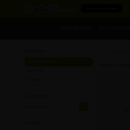
Seminar erstellen
- Die sichere We
Strafrech
Marktplatz
Online-Seminare
[0]
In allen Themen
Videos
[0]
Trainer
[0]
Durchsuchen
Lei
Sprache