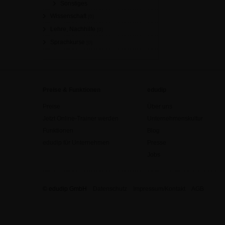
Sonstiges
Wissenschaft
[0]
Lehre, Nachhilfe
[0]
Sprachkurse
[0]
Preise & Funktionen
edudip
Preise
Über uns
Jetzt Online-Trainer werden
Unternehmenskultur
Funktionen
Blog
edudip für Unternehmen
Presse
Jobs
© edudip GmbH
Datenschutz
Impressum/Kontakt
AGB