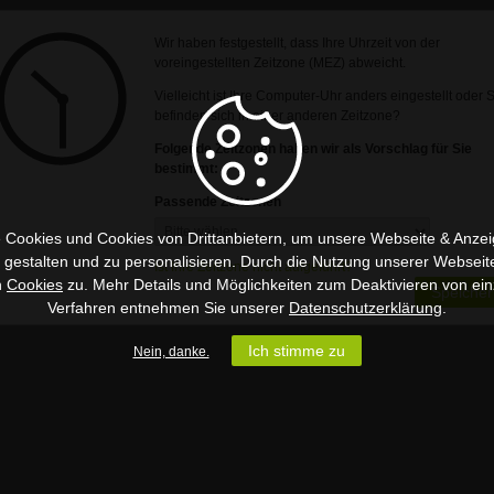
Wir haben festgestellt, dass Ihre Uhrzeit von der
voreingestellten Zeitzone (MEZ) abweicht.
Vielleicht ist Ihre Computer-Uhr anders eingestellt oder 
befinden sich in einer anderen Zeitzone?
Folgende Zeitzonen haben wir als Vorschlag für Sie
bestimmt:
Passende Zeitzonen
 Cookies und Cookies von Drittanbietern, um unsere Webseite & Anzeig
u gestalten und zu personalisieren. Durch die Nutzung unserer Webseit
Ist Ihre Zeitzone nicht aufgeführt?
n
Cookies
zu. Mehr Details und Möglichkeiten zum Deaktivieren von ein
Speicher
Verfahren entnehmen Sie unserer
Datenschutzerklärung
.
Ich stimme zu
Nein, danke.