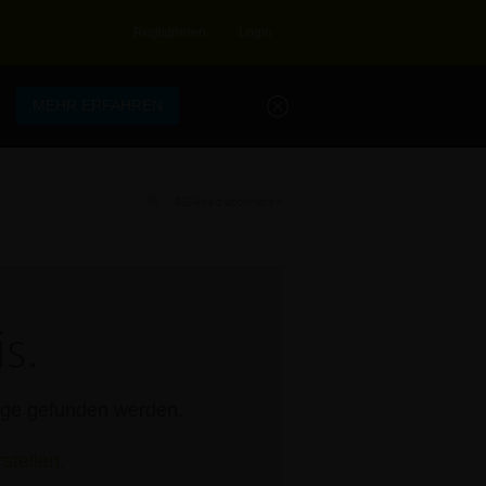
Registrieren
Login
.
MEHR ERFAHREN
RSS-Feed abonnieren
s.
rage gefunden werden.
stellen.