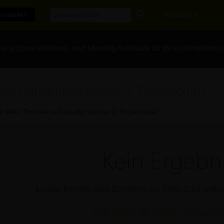
erstellen
Marktplatz
e sichere Webinar- und Meeting-Software für Ihr Unternehmen
nternationales Recht > NeuroStim
In allen Themen auf edudip suchen (2 Ergebnisse)
Kein Ergebni
Leider konnte kein Ergebnis zu Ihrer Suchanf
Jetzt selbst ein Online-Seminar er