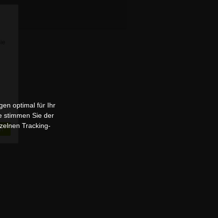
Sie
en optimal für Ihr
e stimmen Sie der
zelnen Tracking-
n