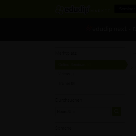
Seminar 
- Di
I
Marktplatz
Online-Seminare
[0]
Videos
[0]
Trainer
[0]
Durchsuchen
Sprache