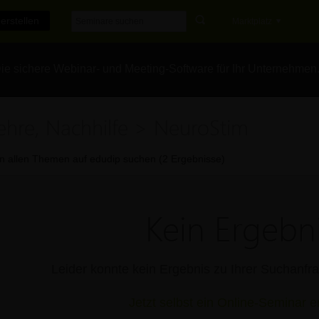
erstellen
Marktplatz
e sichere Webinar- und Meeting-Software für Ihr Unternehmen
ehre, Nachhilfe > NeuroStim
In allen Themen auf edudip suchen (2 Ergebnisse)
Kein Ergebni
Leider konnte kein Ergebnis zu Ihrer Suchanf
Jetzt selbst ein Online-Seminar er