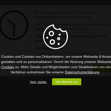
Wir haben festgestellt, dass Ihre Uhrzeit von der
voreingestellten Zeitzone (MEZ) abweicht.
Vielleicht ist Ihre Computer-Uhr anders eingestellt oder 
befinden sich in einer anderen Zeitzone?
Folgende Zeitzonen haben wir als Vorschlag für Sie
bestimmt:
Passende Zeitzonen
 Cookies und Cookies von Drittanbietern, um unsere Webseite & Anzeig
u gestalten und zu personalisieren. Durch die Nutzung unserer Webseit
Ist Ihre Zeitzone nicht aufgeführt?
n
Cookies
zu. Mehr Details und Möglichkeiten zum Deaktivieren von ein
Speicher
Verfahren entnehmen Sie unserer
Datenschutzerklärung
.
Ich stimme zu
Nein, danke.