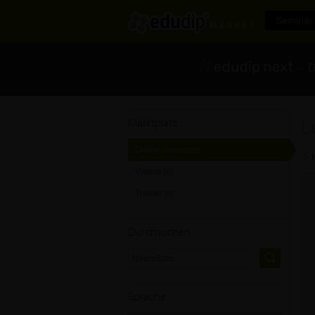
Seminar 
- Di
L
Marktplatz
Online-Seminare
[0]
Videos
[0]
Trainer
[0]
Durchsuchen
Sprache