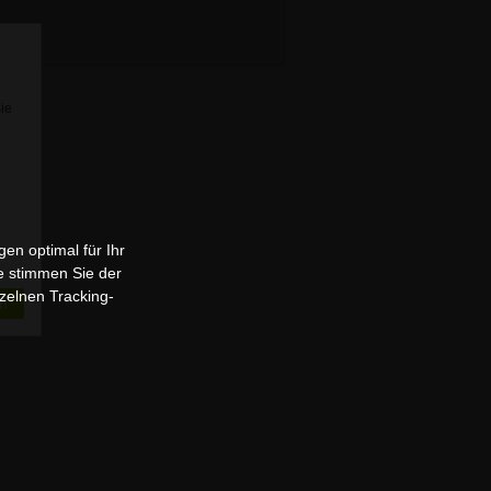
Sie
en optimal für Ihr
e stimmen Sie der
zelnen Tracking-
n