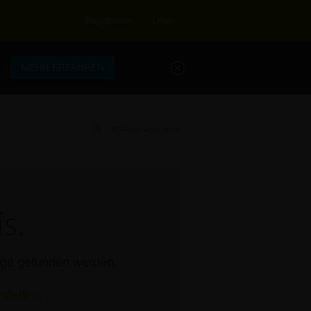
Registrieren
Login
.
MEHR ERFAHREN
RSS-Feed abonnieren
s.
rage gefunden werden.
stellen.