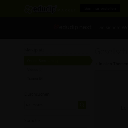
Seminar erstellen
- Die sichere We
Gesellsc
Marktplatz
Online-Seminare
[0]
In allen Themen
Videos
[0]
Trainer
[0]
Durchsuchen
Lei
Sprache