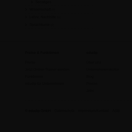
Sonstiges
Wissenschaft
[0]
Lehre, Nachhilfe
[0]
Sprachkurse
[0]
Preise & Funktionen
edudip
Preise
Über uns
Jetzt Online-Trainer werden
Unternehmenskultur
Funktionen
Blog
edudip für Unternehmen
Presse
Jobs
© edudip GmbH
Datenschutz
Impressum/Kontakt
AGB