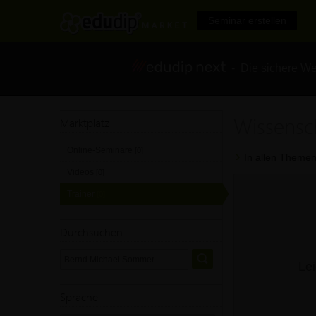
Seminar erstellen
- Die sichere We
Wissensc
Marktplatz
Online-Seminare
[0]
In allen Themen
Videos
[0]
Trainer
[0]
Durchsuchen
Lei
Sprache