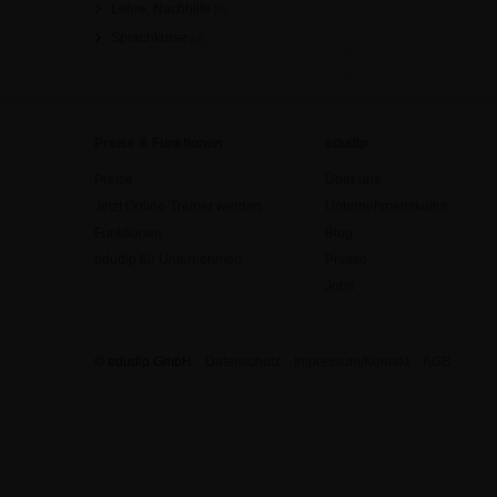
Lehre, Nachhilfe
[0]
Sprachkurse
[0]
Preise & Funktionen
edudip
Preise
Über uns
Jetzt Online-Trainer werden
Unternehmenskultur
Funktionen
Blog
edudip für Unternehmen
Presse
Jobs
© edudip GmbH
Datenschutz
Impressum/Kontakt
AGB