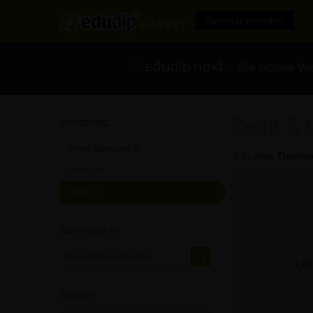
Seminar erstellen
- Die sichere We
Recht & 
Marktplatz
Online-Seminare
[0]
In allen Themen
Videos
[0]
Trainer
[0]
Durchsuchen
Lei
Sprache