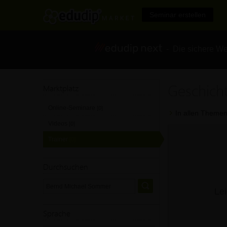
Seminar erstellen
- Die sichere We
Geschich
Marktplatz
Online-Seminare
[0]
In allen Themen
Videos
[0]
Trainer
[0]
Durchsuchen
Lei
Sprache