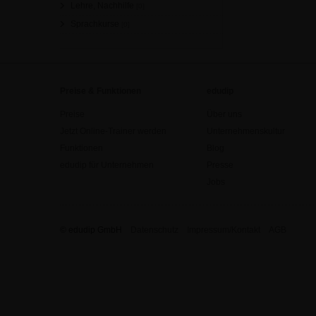
Lehre, Nachhilfe
[0]
Sprachkurse
[0]
Preise & Funktionen
edudip
Preise
Über uns
Jetzt Online-Trainer werden
Unternehmenskultur
Funktionen
Blog
edudip für Unternehmen
Presse
Jobs
© edudip GmbH
Datenschutz
Impressum/Kontakt
AGB