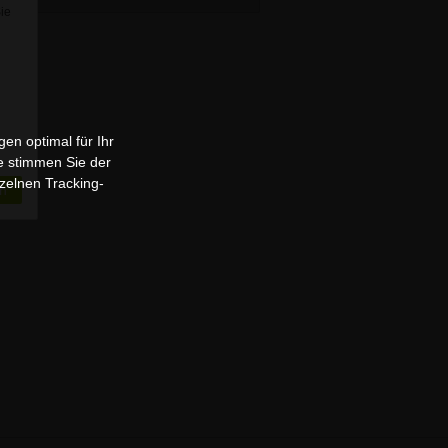
Sie
en optimal für Ihr
e stimmen Sie der
zelnen Tracking-
n