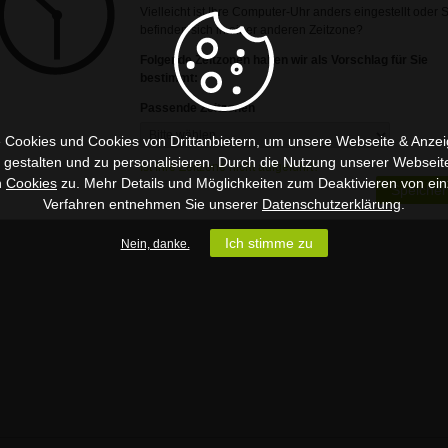
Vielleicht ist Ihre Computer-Uhr anders eingestellt oder 
befinden sich in einer anderen Zeitzone?
Folgende Zeitzonen haben wir als Vorschlag für Sie
bestimmt:
Passende Zeitzonen
 Cookies und Cookies von Drittanbietern, um unsere Webseite & Anzeig
u gestalten und zu personalisieren. Durch die Nutzung unserer Webseit
Ist Ihre Zeitzone nicht aufgeführt?
n
Cookies
zu. Mehr Details und Möglichkeiten zum Deaktivieren von ein
Speicher
Verfahren entnehmen Sie unserer
Datenschutzerklärung
.
Ich stimme zu
Nein, danke.