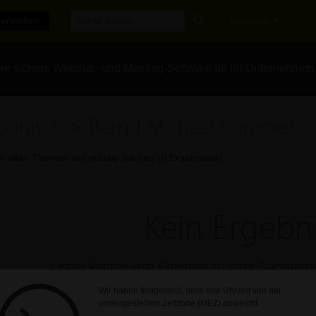
erstellen
Marktplatz
e sichere Webinar- und Meeting-Software für Ihr Unternehmen
panisch > Bernd Michael Sommer
In allen Themen auf edudip suchen (0 Ergebnisse)
Kein Ergebni
Leider konnte kein Ergebnis zu Ihrer Suchanf
Wir haben festgestellt, dass Ihre Uhrzeit von der
voreingestellten Zeitzone (MEZ) abweicht.