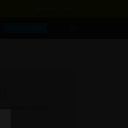
Registrieren
Login
.
MEHR ERFAHREN
s.
rage gefunden werden.