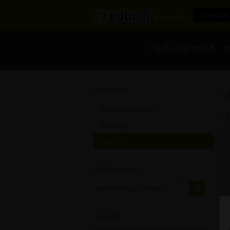
Seminar 
- Di
S
Marktplatz
Online-Seminare
[0]
Videos
[0]
Trainer
[0]
Durchsuchen
Sprache