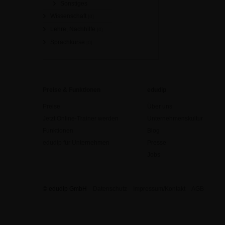
Sonstiges
Wissenschaft
[0]
Lehre, Nachhilfe
[0]
Sprachkurse
[0]
Preise & Funktionen
edudip
Preise
Über uns
Jetzt Online-Trainer werden
Unternehmenskultur
Funktionen
Blog
edudip für Unternehmen
Presse
Jobs
© edudip GmbH
Datenschutz
Impressum/Kontakt
AGB