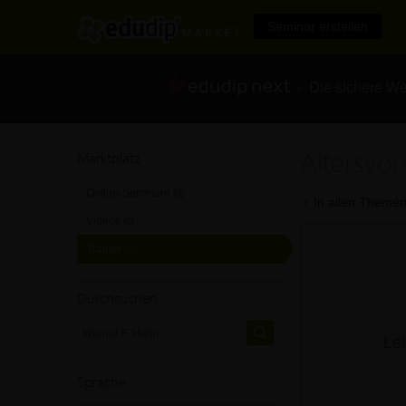
Seminar erstellen
- Die sichere We
Altersvo
Marktplatz
Online-Seminare
[0]
In allen Themen
Videos
[0]
Trainer
[0]
Durchsuchen
Lei
Sprache