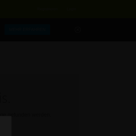
Registrieren
Login
.
MEHR ERFAHREN
s.
rage gefunden werden.