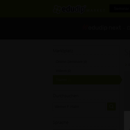
Seminar 
- Di
S
Marktplatz
Online-Seminare
[0]
Videos
[0]
Trainer
[0]
Durchsuchen
Sprache