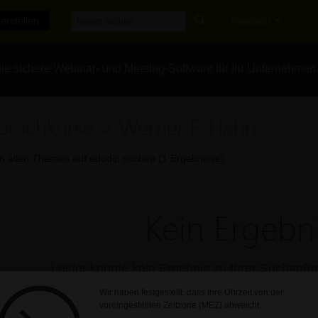
erstellen
Marktplatz
e sichere Webinar- und Meeting-Software für Ihr Unternehmen
prachkurse > Werner F. Hahn
In allen Themen auf edudip suchen (1 Ergebnisse)
Kein Ergebni
Leider konnte kein Ergebnis zu Ihrer Suchanf
Wir haben festgestellt, dass Ihre Uhrzeit von der
voreingestellten Zeitzone (MEZ) abweicht.