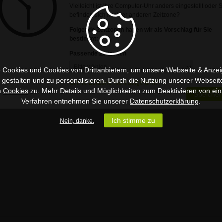
Vielleicht ist Ihre Computer-Uhr anders eingestellt oder 
befinden sich in einer anderen Zeitzone?
Folgende Zeitzonen haben wir als Vorschlag für Sie
bestimmt:
Passende Zeitzonen
 Cookies und Cookies von Drittanbietern, um unsere Webseite & Anzeig
u gestalten und zu personalisieren. Durch die Nutzung unserer Webseit
Ist Ihre Zeitzone nicht aufgeführt?
n
Cookies
zu. Mehr Details und Möglichkeiten zum Deaktivieren von ein
Speicher
Verfahren entnehmen Sie unserer
Datenschutzerklärung
.
Ich stimme zu
Nein, danke.