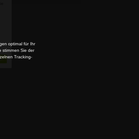
Sie
en optimal für Ihr
e stimmen Sie der
zelnen Tracking-
n