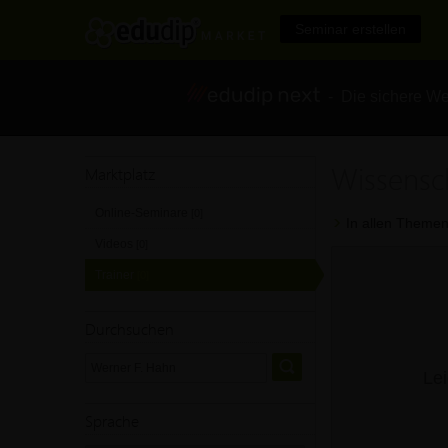
Seminar erstellen
- Die sichere We
Wissensc
Marktplatz
Online-Seminare
[0]
In allen Themen
Videos
[0]
Trainer
[0]
Durchsuchen
Lei
Sprache