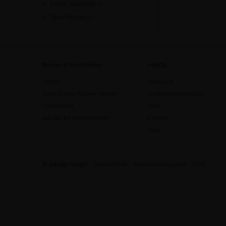
Lehre, Nachhilfe
[0]
Sprachkurse
[0]
Preise & Funktionen
edudip
Preise
Über uns
Jetzt Online-Trainer werden
Unternehmenskultur
Funktionen
Blog
edudip für Unternehmen
Presse
Jobs
© edudip GmbH
Datenschutz
Impressum/Kontakt
AGB