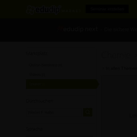
Seminar erstellen
- Die sichere We
Chemie >
Marktplatz
Online-Seminare
[0]
In allen Themen
Videos
[0]
Trainer
[0]
Durchsuchen
Lei
Sprache