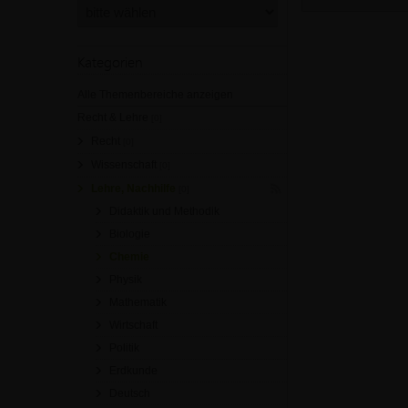
Kategorien
Alle Themenbereiche anzeigen
Recht & Lehre
[0]
Recht
[0]
Wissenschaft
[0]
Lehre, Nachhilfe
[0]
Didaktik und Methodik
Biologie
Chemie
Physik
Mathematik
Wirtschaft
Politik
Erdkunde
Deutsch