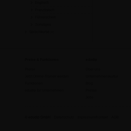
Englisch
Französisch
Führerschein
Sonstiges
Sprachkurse
[0]
Preise & Funktionen
edudip
Preise
Über uns
Jetzt Online-Trainer werden
Unternehmenskultur
Funktionen
Blog
edudip für Unternehmen
Presse
Jobs
© edudip GmbH
Datenschutz
Impressum/Kontakt
AGB