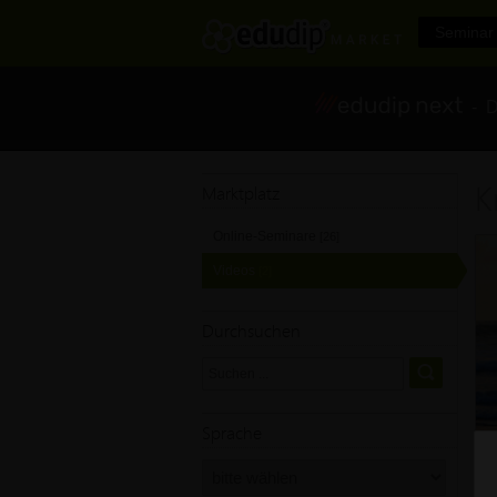
Seminar 
- Di
K
Marktplatz
Online-Seminare
[26]
Videos
[2]
Durchsuchen
Sprache