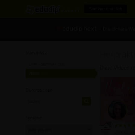
Seminar erstellen
- Die sichere We
Heilprakt
Marktplatz
Online-Seminare
[508]
Diese Videos kö
Videos
[135]
Durchsuchen
Sprache
• OM-ACAD