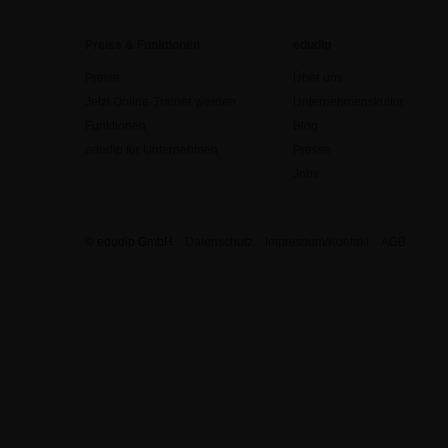
Preise & Funktionen
edudip
Preise
Über uns
Jetzt Online-Trainer werden
Unternehmenskultur
Funktionen
Blog
edudip für Unternehmen
Presse
Jobs
© edudip GmbH
Datenschutz
Impressum/Kontakt
AGB