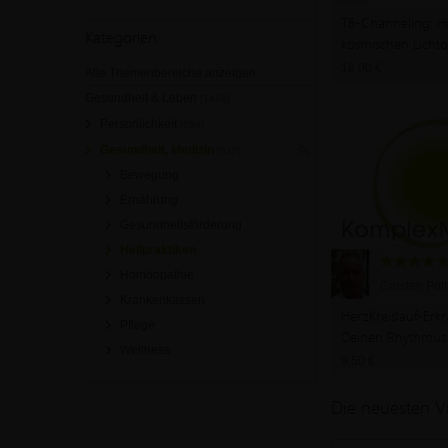
T8-Channeling: He
Kategorien
kosmischen Lichtq
18,00 €
Alle Themenbereiche anzeigen
Gesundheit & Leben
[1474]
Persönlichkeit
[656]
Gesundheit, Medizin
[818]
Bewegung
Ernährung
Gesundheitsförderung
Heilpraktiken
Homöopathie
Carsten Pött
Krankenkassen
HerzKreislauf-Er
Pflege
Deinen Rhythmus
Wellness
9,50 €
Die neuesten V