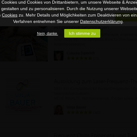
-Fragerunde
 Cookies und Cookies von Drittanbietern, um unsere Webseite & Anzeig
(13)
u gestalten und zu personalisieren. Durch die Nutzung unserer Webseit
Ist Ihre Zeitzone nicht aufgeführt?
n
Cookies
zu. Mehr Details und Möglichkeiten zum Deaktivieren von ein
Speicher
Verfahren entnehmen Sie unserer
Datenschutzerklärung
.
Amplimove Grundlagen
Ich stimme zu
Nein, danke.
Grundlagen der Mittelfrequenztherapie, angewend
Amplimove MF-Therapiegerät. Kurs für Therapeut
Amplimovebesitzer
Claudia Damrich
(13)
NEU: Ein Kompaktkurs für Humantherapeuten U
Veterinärtherapeuten.
NEUE INHALTE: Nutztierveterinär, Exoten sowie d
Mittelmeererkrankungen
Vinja Bauer
(369)
Frequenz Chips Epigenetik und Tra