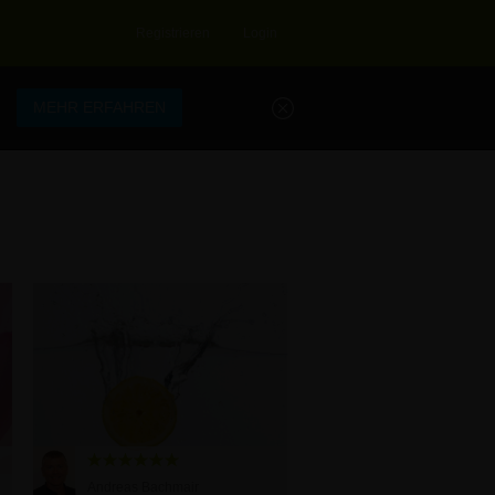
Registrieren
Login
.
MEHR ERFAHREN
Andreas Bachmair