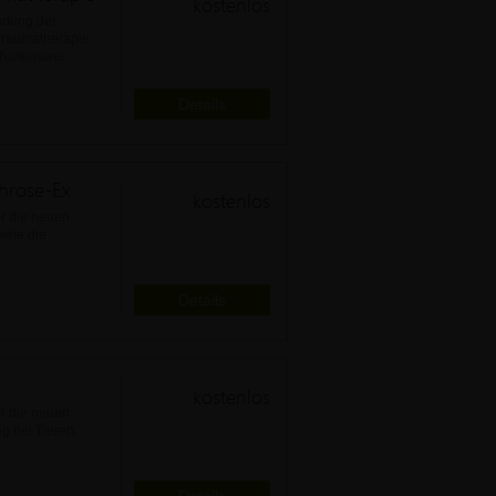
kostenlos
endung der
Traumatherapie.
rhaltenswei
Details
hrose-Ex
kostenlos
er die neuen
owie die
Details
kostenlos
er die neuen
g bei Tieren.