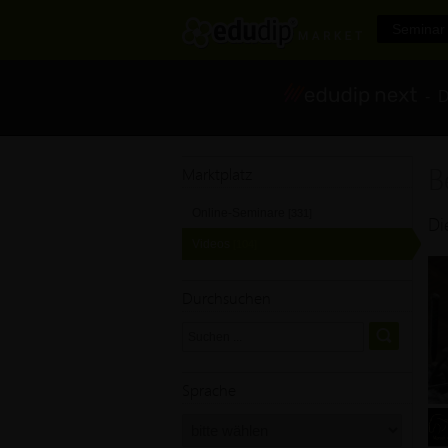
Seminar 
- Di
B
Marktplatz
Online-Seminare
[331]
Di
Videos
[104]
Durchsuchen
Sprache