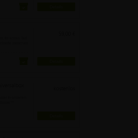
Details
59,00 €
t. Im ersten Teil
schiede zwischen
Details
iversalbox
kostenlos
apie! In unserem
a Bauer™
Details