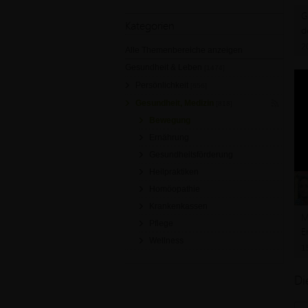
G
Kategorien
d
2
Alle Themenbereiche anzeigen
Gesundheit & Leben
[1474]
Persönlichkeit
[656]
Gesundheit, Medizin
[818]
Bewegung
Ernährung
Gesundheitsförderung
Heilpraktiken
Homöopathie
Krankenkassen
M
Pflege
E
Wellness
A
1
Di