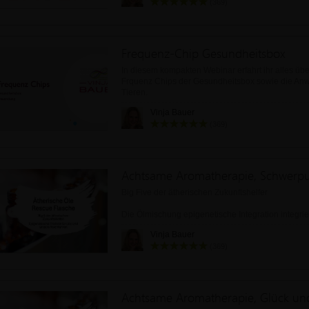
(369)
Frequenz-Chip Gesundheitsbox
In diesem kompakten Webinar erfahrt ihr alles üb
Frquenz Chips der Gesundheitsbox sowie die An
Tieren.
Vinja Bauer
(369)
Big Five der ätherischen Zukunftshelfer
Die Ölmischung epigenetische Integration integrier
Informationen, die wir von unserern Ahnen verer
Vinja Bauer
haben. So können w
(369)