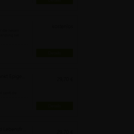
Details
kostenlos
er die neuen
wendung bei
Details
Achtsame Aromatherapie, Schwerpunkt Epigenetische Integration
29,70 €
t sanft die
bt bekommen
Details
Achtsame Aromatherapie, Glück und Lebensfreude
29,70 €