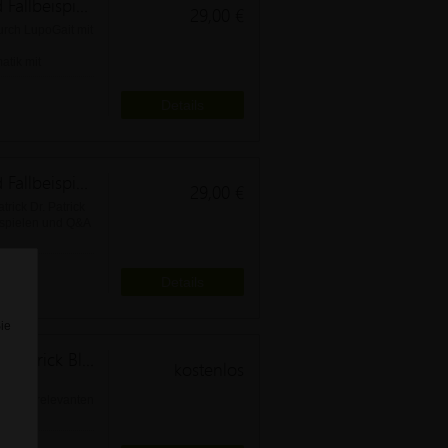
LupoGait® Ganganalyse - Teil 3 und Fallbeispiele von Dr. Patrick Blättler-Monnier
29,00 €
rch LupoGait mit
atik mit
Details
LupoGait® Ganganalyse - Teil 2 und Fallbeispiele von Dr. Patrick Blättler-Monnier
29,00 €
rick Dr. Patrick
eispielen und Q&A
Details
Sie
LupoGait® Ganganalyse System - Dr. Patrick Blättler-Monnier
kostenlos
ier zu relevanten