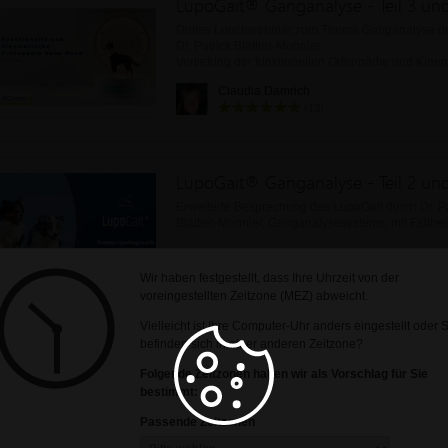
Drittes Lunchwebinar zum Thema Ganganalyse du
Dr. Patrick Blättler-Monnier.
Vertiefung der funktionellen Orthopädie und Kinem
praktischen Anwendungen
Claudia Damrich
(13)
Erweiterte Besprechung des LupoGait durch Dr. Pat
Blättler-Monnier, Ganganalysesystems, mit Fallb
Claudia Damrich
Wir haben festgestellt, dass Ihre Uhrzeit von der
(13)
voreingestellten Zeitzone (MEZ) abweicht.
Vielleicht ist Ihre Computer-Uhr anders eingestellt oder 
befinden sich in einer anderen Zeitzone?
Folgende Zeitzonen haben wir als Vorschlag für Sie
-Technologie des LupoGait® und die Vorteile
bestimmt:
-Anschauliche Erläuterungen von Dr. Blättler Monn
Fallbeispielen
Passende Zeitzonen
-Anwendung in der Therapie und Prävention
Claudia Damrich