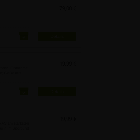
79,00 €
Details
19,99 €
itoren, Einnahme
me; GABA aus
Details
19,99 €
e AS am stärksten
urin im Sport und