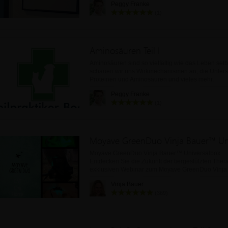
Peggy Franke
(1)
Aminosäuren Teil I
Aminosäuren sind so vielfältig wie das Leben selbs
schauen wir uns Wirkmechanismen an, die Unter
Proteinen und Aminosäuren und vieles mehr,
Peggy Franke
(1)
Moyave GreenDuo Vinja Bauer™ Un
Moyave GreenDuo Vinja Bauer™ Universalbox
Entdecken Sie die Zukunft der tiergestützten Ther
exklusiven Webinar zum Moyave GreenDuo Vinj
Universalbox erfahre
Vinja Bauer
(369)