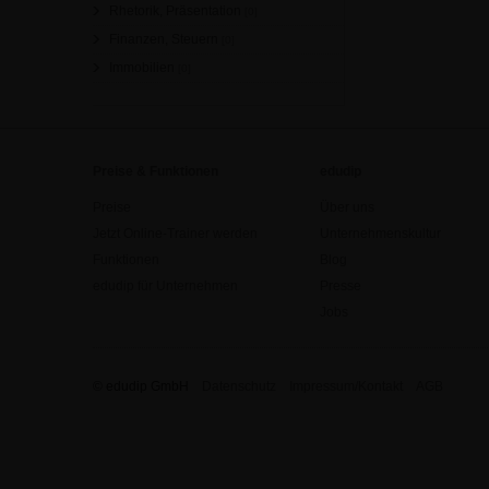
Rhetorik, Präsentation
[0]
Finanzen, Steuern
[0]
Immobilien
[0]
Preise & Funktionen
edudip
Preise
Über uns
Jetzt Online-Trainer werden
Unternehmenskultur
Funktionen
Blog
edudip für Unternehmen
Presse
Jobs
© edudip GmbH
Datenschutz
Impressum/Kontakt
AGB