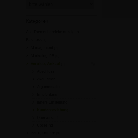
Kategorien
Alle Themenbereiche anzeigen
Business
[1]
Management
[0]
Marketing, PR
[0]
Vertrieb, Verkauf
[1]
Abschluss
Akquisition
Argumentation
Empfehlung
Innere Einstellung
Kundenbeziehung
Querverkauf
Upselling
Beruf, Karriere
[0]