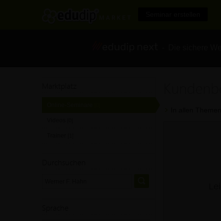
Seminar erstellen
- Die sichere We
Kundenbe
Marktplatz
Online-Seminare
[0]
In allen Themen
Videos
[0]
Trainer
[1]
Durchsuchen
Lei
Sprache