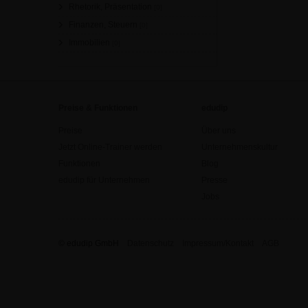
Rhetorik, Präsentation
[0]
Finanzen, Steuern
[0]
Immobilien
[0]
Preise & Funktionen
edudip
Preise
Über uns
Jetzt Online-Trainer werden
Unternehmenskultur
Funktionen
Blog
edudip für Unternehmen
Presse
Jobs
© edudip GmbH
Datenschutz
Impressum/Kontakt
AGB