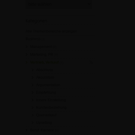
Kategorien
Alle Themenbereiche anzeigen
Business
[1]
Management
[0]
Marketing, PR
[0]
Vertrieb, Verkauf
[1]
Abschluss
Akquisition
Argumentation
Empfehlung
Innere Einstellung
Kundenbeziehung
Querverkauf
Upselling
Beruf, Karriere
[0]