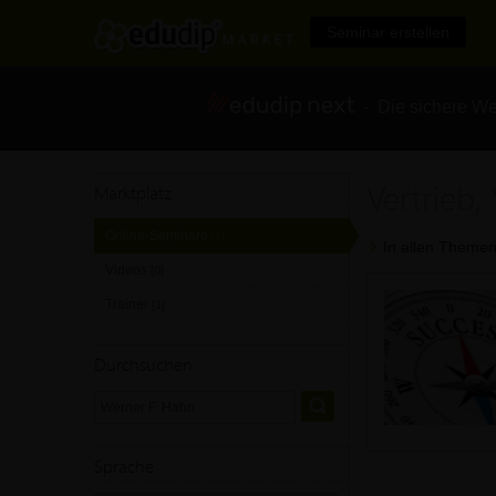
Seminar erstellen
- Die sichere We
Vertrieb,
Marktplatz
Online-Seminare
[1]
In allen Themen
Videos
[0]
Trainer
[1]
Durchsuchen
Sprache