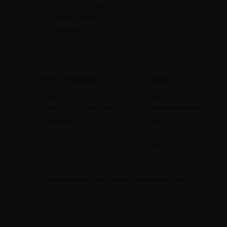
Rhetorik, Präsentation
[0]
Finanzen, Steuern
[0]
Immobilien
[0]
Preise & Funktionen
edudip
Preise
Über uns
Jetzt Online-Trainer werden
Unternehmenskultur
Funktionen
Blog
edudip für Unternehmen
Presse
Jobs
© edudip GmbH
Datenschutz
Impressum/Kontakt
AGB