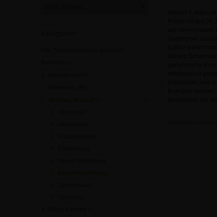
Werner F. Hahn is
Praxis mit fast 30
auf erlernt haben.
Kategorien
Gastredner, coacht
8.000+ Lesen herau
Alle Themenbereiche anzeigen
Diesen Schwerpunk
Business
[1]
gemeinsame Kunden
erfolgreicher gema
Management
[1]
praktischen und so
Marketing, PR
[1]
Energien wecken, i
bezeichnen ihn au
Vertrieb, Verkauf
[1]
Abschluss
Deutschland, Mainz |
Akquisition
Argumentation
Empfehlung
Innere Einstellung
Kundenbeziehung
Querverkauf
Upselling
Beruf, Karriere
[0]