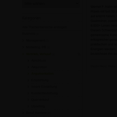
Werner F. Hahn is
Praxis mit fast 30
auf erlernt haben.
Kategorien
Gastredner, coacht
8.000+ Lesen herau
Alle Themenbereiche anzeigen
Diesen Schwerpunk
Business
[1]
gemeinsame Kunden
erfolgreicher gema
Management
[1]
praktischen und so
Marketing, PR
[1]
Energien wecken, i
bezeichnen ihn au
Vertrieb, Verkauf
[1]
Abschluss
Deutschland, Mainz |
Akquisition
Argumentation
Empfehlung
Innere Einstellung
Kundenbeziehung
Querverkauf
Upselling
Beruf, Karriere
[0]