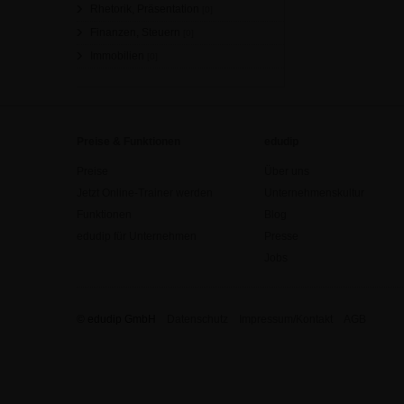
Rhetorik, Präsentation
[0]
Finanzen, Steuern
[0]
Immobilien
[0]
Preise & Funktionen
edudip
Preise
Über uns
Jetzt Online-Trainer werden
Unternehmenskultur
Funktionen
Blog
edudip für Unternehmen
Presse
Jobs
© edudip GmbH
Datenschutz
Impressum/Kontakt
AGB