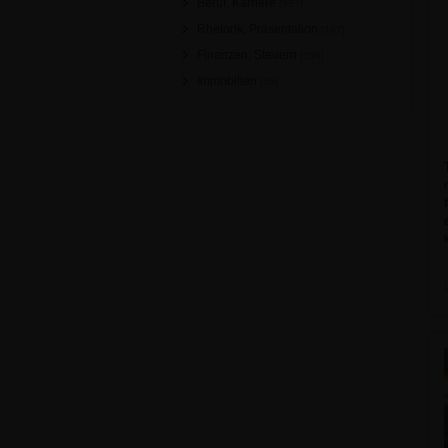
Beruf, Karriere
[557]
Rhetorik, Präsentation
[107]
Finanzen, Steuern
[196]
Immobilien
[35]