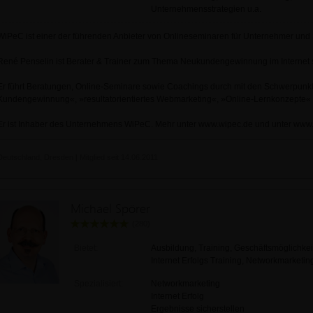
Unternehmensstrategien u.a.
WiPeC ist einer der führenden Anbieter von Onlineseminaren für Unternehmer und 
René Penselin ist Berater & Trainer zum Thema Neukundengewinnung im Internet 
Er führt Beratungen, Online-Seminare sowie Coachings durch mit den Schwerpunkte
Kundengewinnung«, »resultatorientiertes Webmarketing«, »Online-Lernkonzepte« 
Er ist Inhaber des Unternehmens WiPeC. Mehr unter www.wipec.de und unter ww
Deutschland, Dresden | Mitglied seit 14.06.2011
Michael Spörer
(280)
Bietet:
Ausbildung, Training, Geschäftsmöglichkei
Internet Erfolgs Training, Networkmarketin
Spezialisiert:
Networkmarketing
Internet Erfolg
Ergebnisse sicherstellen