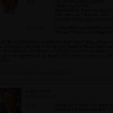
Bietet:
Experten-Pool, Webinare, Seminare,
Lösungen, Round-Table,
OnlineWorkshops, Online-Kurse, QuickChe
Werteentwicklung, Unternehmenskultur,
Persönlichkeitsentwicklung, Lebenshilfe un
Spezialisiert:
Positionierung, persönlicher und berufliche
intrinsische Motivation, Unternehmenskult
Top Experten, Trainer & Coaches werden Dich inspirieren und Dir zu beruflichen und 
relevante Themen, die Schule und Studium kaum ansprechen. Soziale und menta
finanzielles Know-how. Die Onlineuniversity24 hilft ihren Teilnehmern, mit Freude 
entdecken und sich weiterzubilden. Melde Dich jetzt einfach an und lerne, noch heu
kennen.
Deutschland, Neustadt in Holstein | Mitglied seit 20.06.2011
Jürgen Zirbik
(1089)
Bietet:
Business Coaching & Sparring, BusinessWer
Storytelling, Sog-Marketing online wie Offli