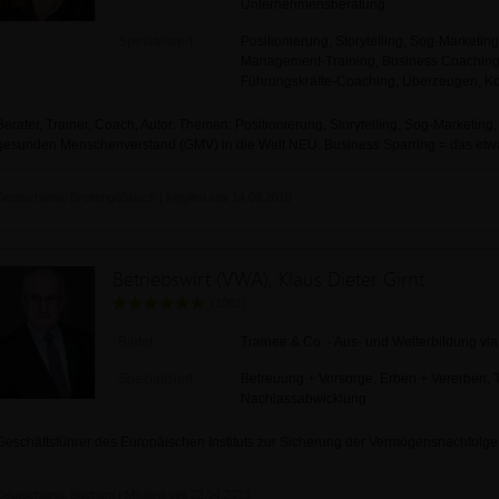
Unternehmensberatung
Spezialisiert:
Positionierung, Storytelling, Sog-Marketin
Management-Training, Business Coaching, 
Führungskräfte-Coaching, Überzeugen, K
Berater, Trainer, Coach, Autor. Themen: Positionierung, Storytelling, Sog-Marketing
gesunden Menschenverstand (GMV) in die Welt NEU: Business Sparring = das et
Deutschland, Breitengüßbach | Mitglied seit 14.09.2010
Betriebswirt (VWA), Klaus Dieter Girnt
(1081)
Bietet:
Trainee & Co. - Aus- und Weiterbildung via 
Spezialisiert:
Betreuung + Vorsorge, Erben + Vererben, 
Nachlassabwicklung
Geschäftsführer des Europäischen Instituts zur Sicherung der Vermögensnachfolg
Deutschland, Bochum | Mitglied seit 22.04.2013