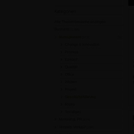
Kategorien
Alle Themenbereiche anzeigen
Business
[1388]
Management
[372]
Change & Innovation
Prozess
Einkauf
Qualität
Office
Wissen
Projekt
Geschäftsführung
Risiko
Sonstiges
Marketing, PR
[418]
Vertrieb, Verkauf
[258]