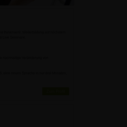
nd thinkman®. Weiterbildung auf höchstem
d Live Seminare.
ie nachhaltige Veränderung von
 B. eine neuen Sprache in nur drei Monaten,
Zum Profil