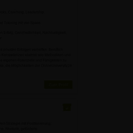
cks, Coaching, Leadership,
d Training mit viel Spass.
n Erfolg, Ganzheitlichkeit, Nachhaltigkeit,
ur
privaten Er­folgen verhelfen. Beruflich
le Kompetenzen ebenso wie Methodiken und
die eigenen Potenziale und Fähigkeiten zu
te, die Möglichkeiten der OnlineUniversity24
Zum Profil
t-Strategie mit Positionierung,
ne, Rhetorik, geförderte