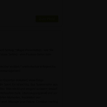
Zum Profil
ard-Selling * Magic Presentation - wie Sie
Value Selling - vom Feature-Seller zum
ischer Vertrieb * wiederholbar erfolgreiche
ebotsmanagement
en Experten diskutiert, viele Dinge
m Sport: Es ist wichtig, das Spielerische aus
ter. Was leicht und elegant aussieht, bedarf
, Verkaufstechnik, Überzeugungskraft und vor
ährten Methoden, Inspiration von
l wert. Manage your Future. Christian Harting