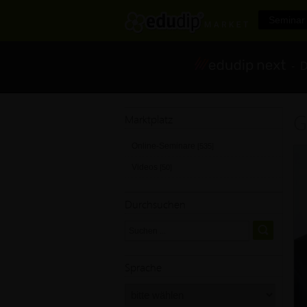
Seminar 
- Di
G
Marktplatz
Online-Seminare
[535]
Videos
[50]
Durchsuchen
Sprache