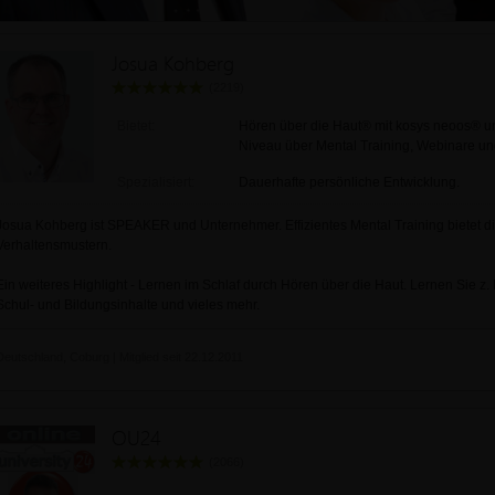
Josua Kohberg
(2219)
Bietet:
Hören über die Haut® mit kosys neoos® u
Niveau über Mental Training, Webinare un
Spezialisiert:
Dauerhafte persönliche Entwicklung.
Josua Kohberg ist SPEAKER und Unternehmer. Effizientes Mental Training bietet d
Verhaltensmustern.
Ein weiteres Highlight - Lernen im Schlaf durch Hören über die Haut. Lernen Sie z.
Schul- und Bildungsinhalte und vieles mehr.
Deutschland, Coburg | Mitglied seit 22.12.2011
OU24
(2066)