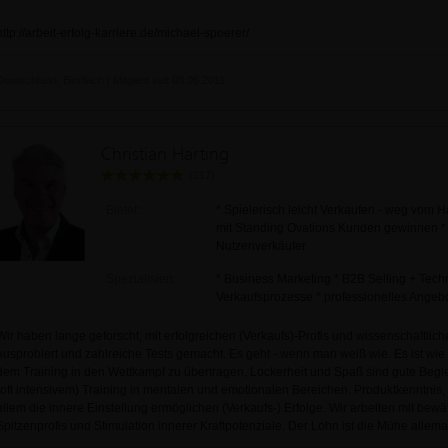
http://arbeit-erfolg-karriere.de/michael-spoerer/
Deutschland, Bindlach | Mitglied seit 08.06.2011
Christian Harting
(217)
Bietet:
* Spielerisch leicht Verkaufen - weg vom H
mit Standing Ovations Kunden gewinnen * 
Nutzenverkäufer
Spezialisiert:
* Business Marketing * B2B Selling + Techn
Verkaufsprozesse * professionelles Ang
Wir haben lange geforscht, mit erfolgreichen (Verkaufs)-Profis und wissenschaftlich
ausprobiert und zahlreiche Tests gemacht. Es geht - wenn man weiß wie. Es ist wie i
dem Training in den Wettkampf zu übertragen, Lockerheit und Spaß sind gute Beglei
(oft intensivem) Training in mentalen und emotionalen Bereichen. Produktkenntnis
allem die innere Einstellung ermöglichen (Verkaufs-) Erfolge. Wir arbeiten mit bew
Spitzenprofis und Stimulation innerer Kraftpotenziale. Der Lohn ist die Mühe allema