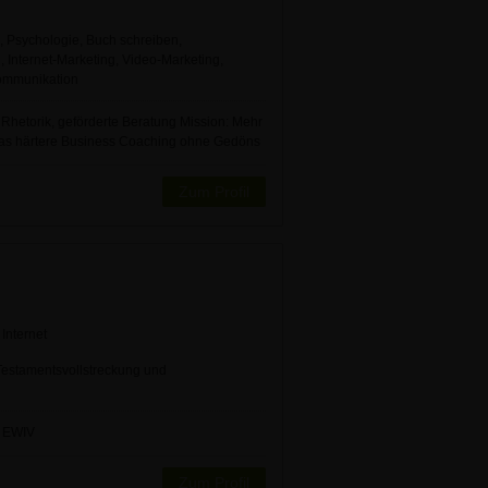
g, Psychologie, Buch schreiben,
Internet-Marketing, Video-Marketing,
ommunikation
, Rhetorik, geförderte Beratung Mission: Mehr
was härtere Business Coaching ohne Gedöns
Zum Profil
Internet
Testamentsvollstreckung und
e EWIV
Zum Profil