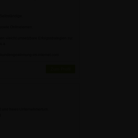
Selbständige.
sowie Onlinelernen.
n »leicht umsetzbare Erfolgsstrategien zur
u.a.
w.kundengewinnung-im-internet.com
Zum Profil
t und freies Unternehmertum.
g