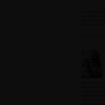
Achim Mensing Wer
und Untiefen. Als 
Wahl und beim Aufb
erreichen werden.
Deutschland, Bergisc
Eric Berger CEO LI
österreichischer J
art+fashion Fotost
Sachverständiger f
Akademie für Foto 
Hasselblad Master