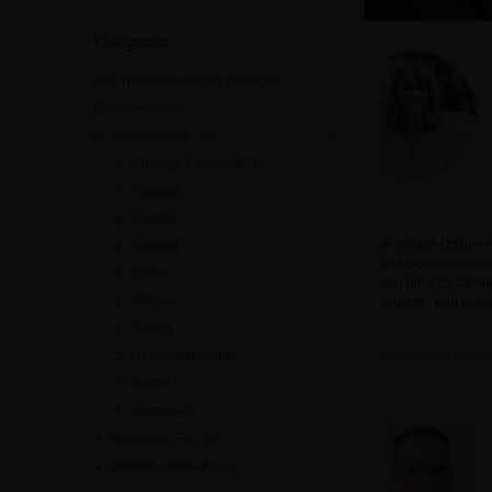
Kategorien
Alle Themenbereiche anzeigen
Business
[1388]
Management
[372]
Change & Innovation
Prozess
Einkauf
In meiner Online-
Qualität
außergewöhnliche 
Office
von über 25 Jahren
Wissen
Knoten - und tschü
Projekt
Geschäftsführung
Deutschland, Hildesh
Risiko
Sonstiges
Marketing, PR
[418]
Vertrieb, Verkauf
[258]