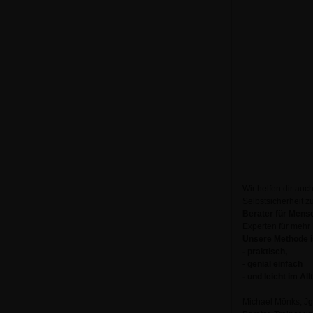
Wir helfen dir auc
Selbstsicherheit 
Berater für Mens
Experten für me
Unsere Methode i
- praktisch,
- genial einfach
- und leicht im Al
Michael Mönks, Jg