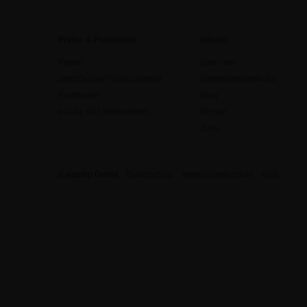
Preise & Funktionen
edudip
Preise
Über uns
Jetzt Online-Trainer werden
Unternehmenskultur
Funktionen
Blog
edudip für Unternehmen
Presse
Jobs
© edudip GmbH
Datenschutz
Impressum/Kontakt
AGB