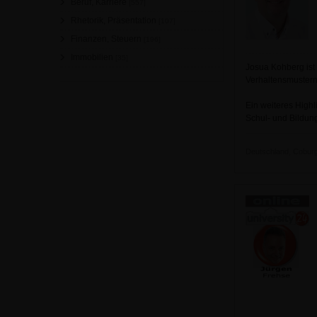
Beruf, Karriere
[557]
Rhetorik, Präsentation
[107]
Finanzen, Steuern
[196]
Immobilien
[35]
Josua Kohberg ist
Verhaltensmustern
Ein weiteres Highl
Schul- und Bildung
Deutschland, Coburg 