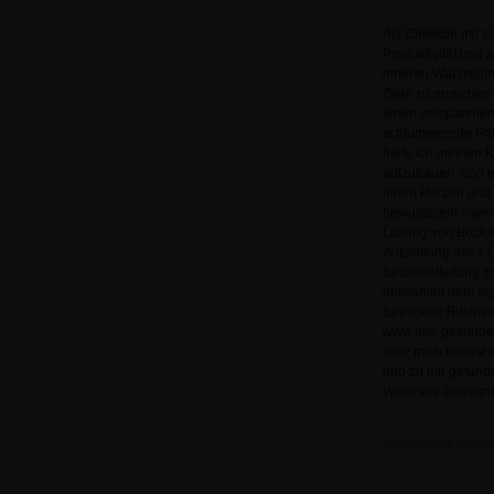
Als Chitektin mit
Produktivität und 
inneren Wachstums 
Ziele zu erreiche
einen entspannten
schlummernde Pote
helfe ich meinen K
aufzubauen und ein
ihrem Herzen und 
bewusstsein – www
Lösung von Bockad
Aufstellung der 7 
Selbstentfaltung z
entstammt dem eige
Spirituelle Busine
www.das-gesunde-er
über mich findest 
und zu mir gefunde
Webinare begegnen
Deutschland, Windber