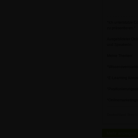
*Ich unterstütze C
zu präsentieren.*
Ausgebildeter Onl
und Speakerin.
Meine Themen:
*Wissensvermarktu
*E-Learning Konz
*Positionierungsst
*Onlinemarketings
Deutschland, Brey | 
Mehr anzeigen