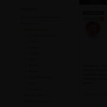
Kategorien
Alle Themenbereiche anzeigen
Business
[1388]
Management
[372]
Change & Innovation
Prozess
Einkauf
Qualität
Office
Wissen
Top Experten, Trai
relevante Themen
Projekt
finanzielles Know-
Geschäftsführung
entdecken und sich
kennen.
Risiko
Sonstiges
Deutschland, Neustadt
Marketing, PR
[418]
Vertrieb, Verkauf
[258]