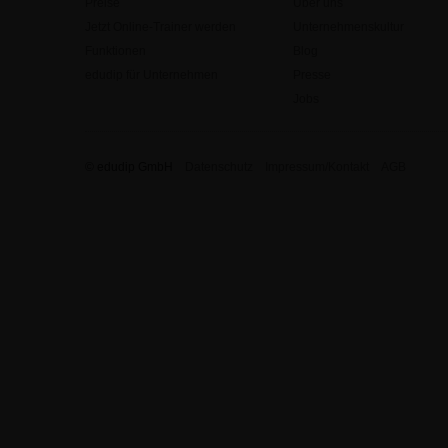
Preise
Über uns
Jetzt Online-Trainer werden
Unternehmenskultur
Funktionen
Blog
edudip für Unternehmen
Presse
Jobs
© edudip GmbH
Datenschutz
Impressum/Kontakt
AGB