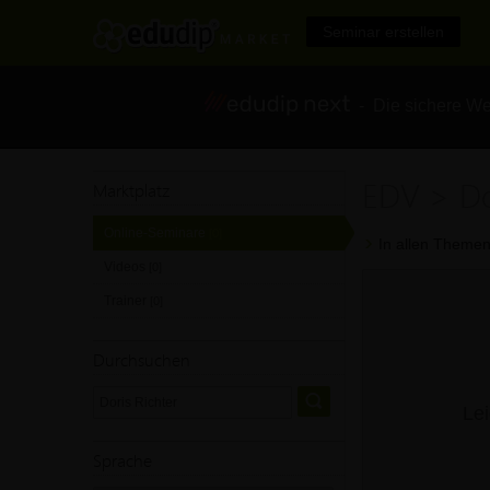
Seminar erstellen
- Die sichere We
EDV > Do
Marktplatz
Online-Seminare
[0]
In allen Themen
Videos
[0]
Trainer
[0]
Durchsuchen
Lei
Sprache