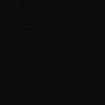
Kategorien
Alle Themenbereiche anzeigen
Software & Design
[0]
IT, Programmierung
[0]
EDV
[0]
Anwendungsprogramme
Betriebssysteme
Sonstiges
Design
[0]
Preise & Funktionen
edudip
Preise
Über uns
Jetzt Online-Trainer werden
Unternehmenskultur