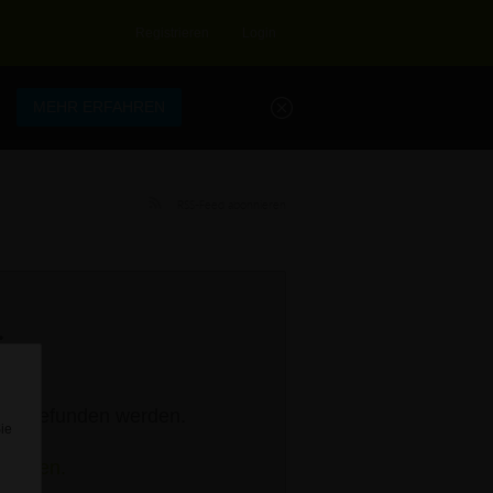
Registrieren
Login
.
MEHR ERFAHREN
RSS-Feed abonnieren
s.
rage gefunden werden.
Sie
stellen.