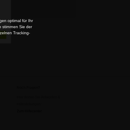
en optimal für Ihr
e stimmen Sie der
zelnen Tracking-
n
Noch Fragen?
Hier finden Sie Antworten &
Hilfestellungen:
Zum Hilfecenter