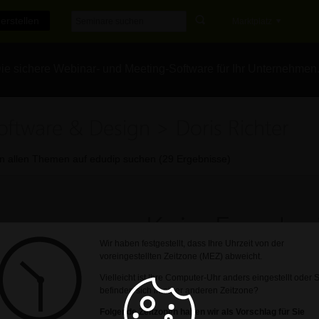
erstellen
Marktplatz
e sichere Webinar- und Meeting-Software für Ihr Unternehmen
oftware & Design > Doris Richter
In allen Themen auf edudip suchen (29 Ergebnisse)
Kein Ergebni
Wir haben festgestellt, dass Ihre Uhrzeit von der
voreingestellten Zeitzone (MEZ) abweicht.
Leider konnte kein Ergebnis zu Ihrer Suchanf
Vielleicht ist Ihre Computer-Uhr anders eingestellt oder 
befinden sich in einer anderen Zeitzone?
Jetzt selbst ein Online-Seminar er
Folgende Zeitzonen haben wir als Vorschlag für Sie