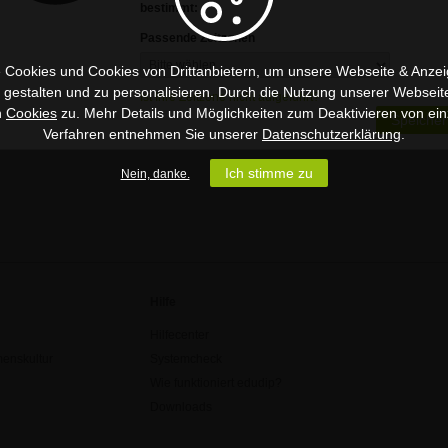
bestimmt:
Passende Zeitzonen
 Cookies und Cookies von Drittanbietern, um unsere Webseite & Anzeig
u gestalten und zu personalisieren. Durch die Nutzung unserer Webseit
Ist Ihre Zeitzone nicht aufgeführt?
n
Cookies
zu. Mehr Details und Möglichkeiten zum Deaktivieren von ein
Speicher
Verfahren entnehmen Sie unserer
Datenschutzerklärung
.
Ich stimme zu
Nein, danke.
Hilfe
Hilfecenter
enskultur
Systemcheck
Wie funktioniert edudip?
Downloads