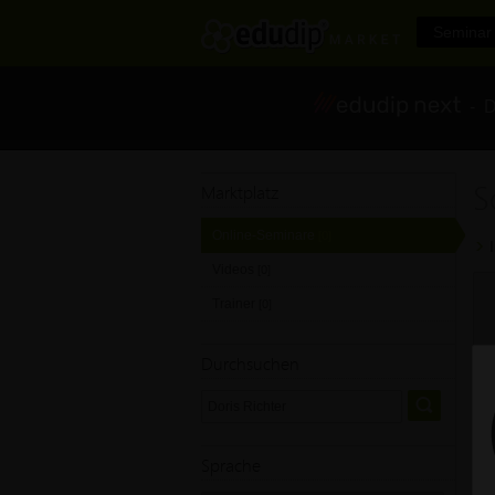
Seminar 
- Di
S
Marktplatz
Online-Seminare
[0]
Videos
[0]
Trainer
[0]
Durchsuchen
Sprache