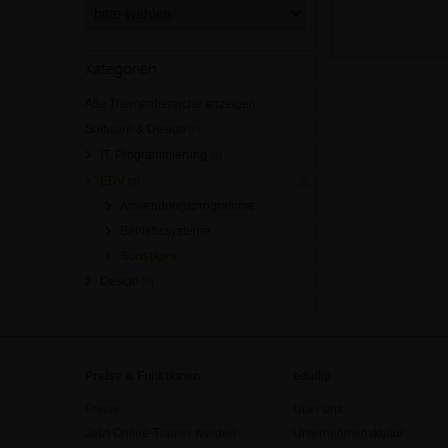
Kategorien
Alle Themenbereiche anzeigen
Software & Design
[0]
IT, Programmierung
[0]
EDV
[0]
Anwendungsprogramme
Betriebssysteme
Sonstiges
Design
[0]
Preise & Funktionen
edudip
Preise
Über uns
Jetzt Online-Trainer werden
Unternehmenskultur