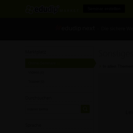
Seminar erstellen
- Die sichere We
Sonstiges
Marktplatz
Online-Seminare
[0]
In allen Themen
Videos
[0]
Trainer
[0]
Durchsuchen
Lei
Sprache