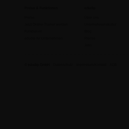
Preise & Funktionen
edudip
Preise
Über uns
Jetzt Online-Trainer werden
Unternehmenskultur
Funktionen
Blog
edudip für Unternehmen
Presse
Jobs
© edudip GmbH
Datenschutz
Impressum/Kontakt
AGB