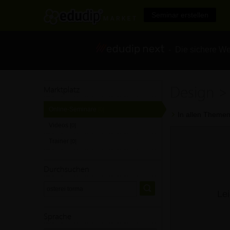
Seminar erstellen
- Die sichere We
Design >
Marktplatz
Online-Seminare
[0]
In allen Themen
Videos
[0]
Trainer
[0]
Durchsuchen
Lei
Sprache