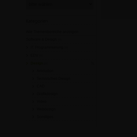
Kategorien
Alle Themenbereiche anzeigen
Software & Design
[0]
IT, Programmierung
[0]
EDV
[0]
Design
[0]
Animation
Technisches Design
CAD
Grafikdesign
Video
Webdesign
Sonstiges