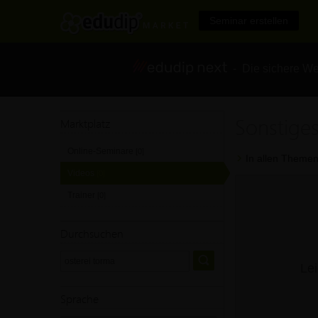
Seminar erstellen
- Die sichere We
Sonstiges
Marktplatz
Online-Seminare
[0]
In allen Themen
Videos
[0]
Trainer
[0]
Durchsuchen
Lei
Sprache