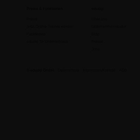
Preise & Funktionen
edudip
Preise
Über uns
Jetzt Online-Trainer werden
Unternehmenskultur
Funktionen
Blog
edudip für Unternehmen
Presse
Jobs
© edudip GmbH
Datenschutz
Impressum/Kontakt
AGB