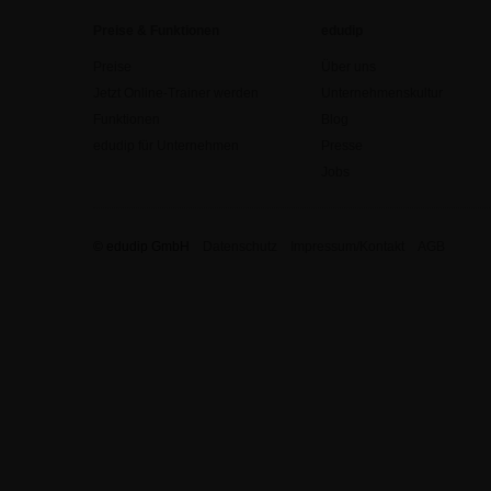
Preise & Funktionen
edudip
Preise
Über uns
Jetzt Online-Trainer werden
Unternehmenskultur
Funktionen
Blog
edudip für Unternehmen
Presse
Jobs
© edudip GmbH
Datenschutz
Impressum/Kontakt
AGB