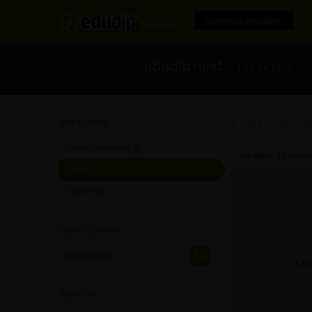
Seminar erstellen
- Die sichere We
CAD > os
Marktplatz
Online-Seminare
[0]
In allen Themen
Videos
[0]
Trainer
[0]
Durchsuchen
Lei
Sprache