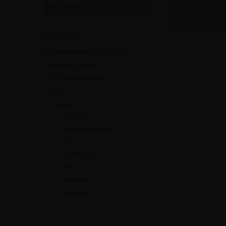
Kategorien
Alle Themenbereiche anzeigen
Software & Design
[0]
IT, Programmierung
[0]
EDV
[0]
Design
[0]
Animation
Technisches Design
CAD
Grafikdesign
Video
Webdesign
Sonstiges