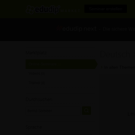
Seminar erstellen
- Die sichere We
Deutsch
Marktplatz
Online-Seminare
[0]
In allen Themen
Videos
[0]
Trainer
[0]
Durchsuchen
Lei
Sprache