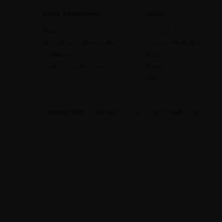
Preise & Funktionen
edudip
Preise
Über uns
Jetzt Online-Trainer werden
Unternehmenskultur
Funktionen
Blog
edudip für Unternehmen
Presse
Jobs
© edudip GmbH
Datenschutz
Impressum/Kontakt
AGB