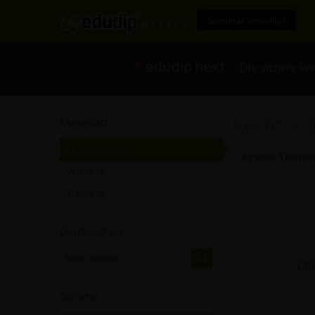
Seminar erstellen
- Die sichere We
Recht >
Marktplatz
Online-Seminare
[0]
In allen Themen
Videos
[0]
Trainer
[0]
Durchsuchen
Lei
Sprache