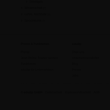
Sonstiges
Wissenschaft
[0]
Lehre, Nachhilfe
[0]
Sprachkurse
[0]
Preise & Funktionen
edudip
Preise
Über uns
Jetzt Online-Trainer werden
Unternehmenskultur
Funktionen
Blog
edudip für Unternehmen
Presse
Jobs
© edudip GmbH
Datenschutz
Impressum/Kontakt
AGB