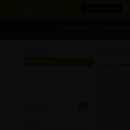
Seminar erstellen
- Die sichere We
Betreuung
Marktplatz
Online-Seminare
[0]
In allen Themen
Videos
[0]
Trainer
[0]
Durchsuchen
Lei
Sprache