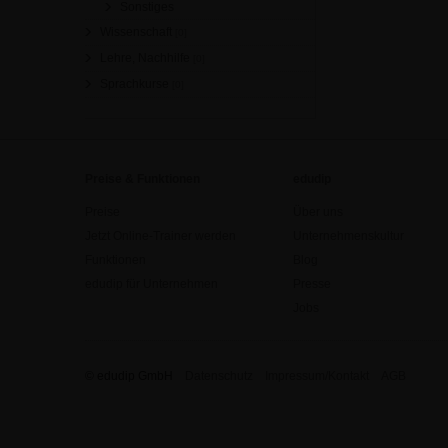
Sonstiges
Wissenschaft
[0]
Lehre, Nachhilfe
[0]
Sprachkurse
[0]
Preise & Funktionen
edudip
Preise
Über uns
Jetzt Online-Trainer werden
Unternehmenskultur
Funktionen
Blog
edudip für Unternehmen
Presse
Jobs
© edudip GmbH
Datenschutz
Impressum/Kontakt
AGB