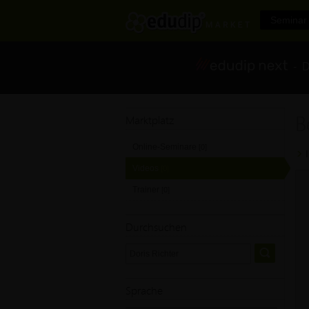
Seminar 
- Di
B
Marktplatz
Online-Seminare
[0]
Videos
[0]
Trainer
[0]
Durchsuchen
Sprache