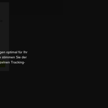
Sie
en optimal für Ihr
e stimmen Sie der
zelnen Tracking-
n