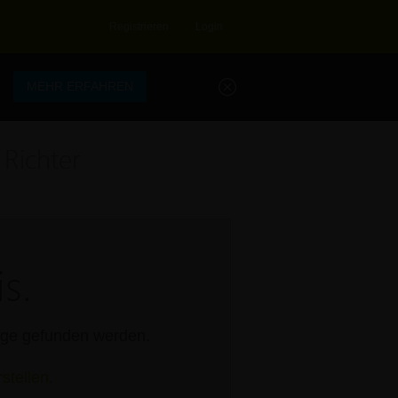
Registrieren
Login
.
MEHR ERFAHREN
Richter
s.
rage gefunden werden.
stellen.