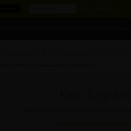
erstellen
Marktplatz
e sichere Webinar- und Meeting-Software für Ihr Unternehmen
etreuungs- & Vorsorgerecht > Doris 
In allen Themen auf edudip suchen (24 Ergebnisse)
Kein Ergebni
Leider konnte kein Ergebnis zu Ihrer Suchanf
Jetzt selbst ein Online-Seminar er