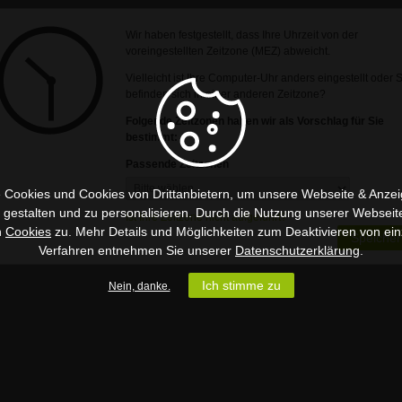
Wir haben festgestellt, dass Ihre Uhrzeit von der
voreingestellten Zeitzone (MEZ) abweicht.
Vielleicht ist Ihre Computer-Uhr anders eingestellt oder 
befinden sich in einer anderen Zeitzone?
Folgende Zeitzonen haben wir als Vorschlag für Sie
bestimmt:
Passende Zeitzonen
 Cookies und Cookies von Drittanbietern, um unsere Webseite & Anzeig
u gestalten und zu personalisieren. Durch die Nutzung unserer Webseit
Ist Ihre Zeitzone nicht aufgeführt?
n
Cookies
zu. Mehr Details und Möglichkeiten zum Deaktivieren von ein
Speicher
Verfahren entnehmen Sie unserer
Datenschutzerklärung
.
Ich stimme zu
Nein, danke.