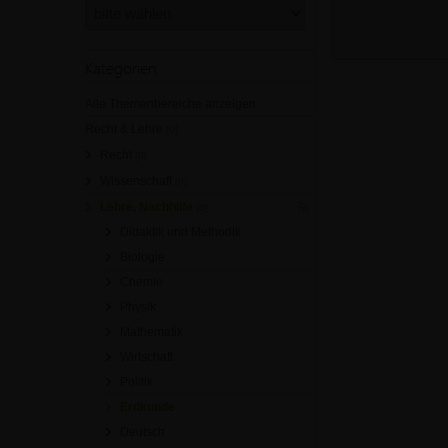
Kategorien
Alle Themenbereiche anzeigen
Recht & Lehre
[0]
Recht
[0]
Wissenschaft
[0]
Lehre, Nachhilfe
[0]
Didaktik und Methodik
Biologie
Chemie
Physik
Mathematik
Wirtschaft
Politik
Erdkunde
Deutsch