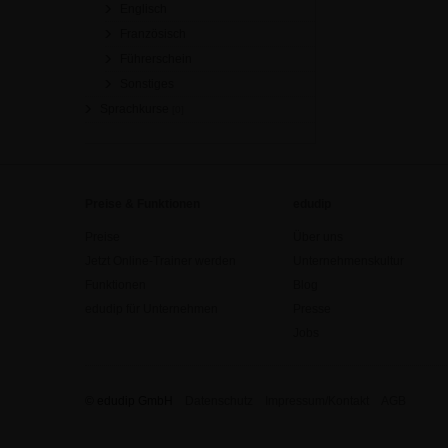
Englisch
Französisch
Führerschein
Sonstiges
Sprachkurse
[0]
Preise & Funktionen
edudip
Preise
Über uns
Jetzt Online-Trainer werden
Unternehmenskultur
Funktionen
Blog
edudip für Unternehmen
Presse
Jobs
© edudip GmbH
Datenschutz
Impressum/Kontakt
AGB