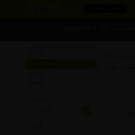
Seminar erstellen
- Die sichere We
Erdkund
Marktplatz
Online-Seminare
[0]
In allen Themen
Videos
[0]
Trainer
[0]
Durchsuchen
Lei
Sprache