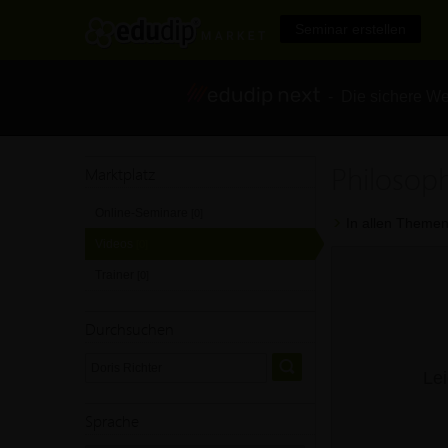
Seminar erstellen
- Die sichere We
Philosoph
Marktplatz
Online-Seminare
[0]
In allen Themen
Videos
[0]
Trainer
[0]
Durchsuchen
Lei
Sprache