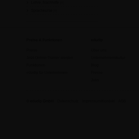
Lehre, Nachhilfe
[0]
Sprachkurse
[0]
Preise & Funktionen
edudip
Preise
Über uns
Jetzt Online-Trainer werden
Unternehmenskultur
Funktionen
Blog
edudip für Unternehmen
Presse
Jobs
© edudip GmbH
Datenschutz
Impressum/Kontakt
AGB